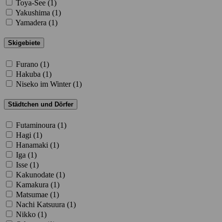
Toya-See (
1
)
Yakushima (
1
)
Yamadera (
1
)
Skigebiete
Furano (
1
)
Hakuba (
1
)
Niseko im Winter (
1
)
Städtchen und Dörfer
Futaminoura (
1
)
Hagi (
1
)
Hanamaki (
1
)
Iga (
1
)
Isse (
1
)
Kakunodate (
1
)
Kamakura (
1
)
Matsumae (
1
)
Nachi Katsuura (
1
)
Nikko (
1
)