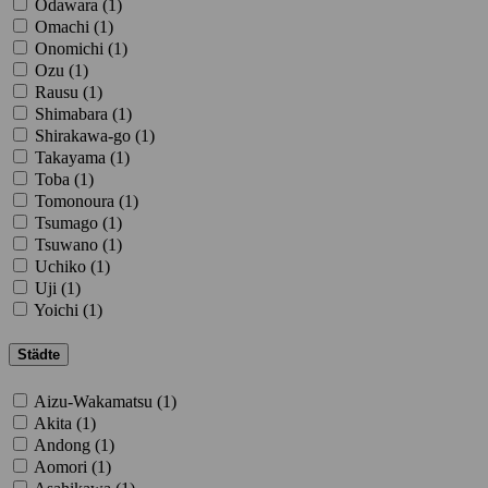
Odawara (
1
)
Omachi (
1
)
Onomichi (
1
)
Ozu (
1
)
Rausu (
1
)
Shimabara (
1
)
Shirakawa-go (
1
)
Takayama (
1
)
Toba (
1
)
Tomonoura (
1
)
Tsumago (
1
)
Tsuwano (
1
)
Uchiko (
1
)
Uji (
1
)
Yoichi (
1
)
Städte
Aizu-Wakamatsu (
1
)
Akita (
1
)
Andong (
1
)
Aomori (
1
)