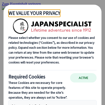
Zum Hauptinhalt springen
Startseite
Rundreisen
Individuelle Reisen
Gruppenreisen
Selbstfahrerreisen
Ausflüge
Massgeschneiderte Gruppenreisen
Japan Rail Pass
Wie wir arbeiten
Über uns
Treffen Sie unser Team
Werden Sie Teil unseres Teams
Japan Reiseblog
Saisonale Reisetipps
Highlights des Reiseziels
Kulturelle Einblicke
Kulinarische Erlebnisse
Entdecke Japan mit dem Zug
Häufig gestellte Fragen
Wichtige Informationen
Etikette in Japan
Autofahren in Japan