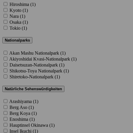
Hiroshima (
1
)
Kyoto (
1
)
Nara (
1
)
Osaka (
1
)
Tokio (
1
)
Nationalparks
Akan Mashu Nationalpark (
1
)
Akiyoshidai Kvasi-Nationalpark (
1
)
Daisetsuzan-Nationalpark (
1
)
Shikotsu-Toya Nationalpark (
1
)
Shiretoko-Nationalpark (
1
)
Natürliche Sehenswürdigkeiten
Arashiyama (
1
)
Berg Aso (
1
)
Berg Koya (
1
)
Enoshima (
1
)
Hauptinsel Okinawa (
1
)
Insel Ikuchi (
1
)