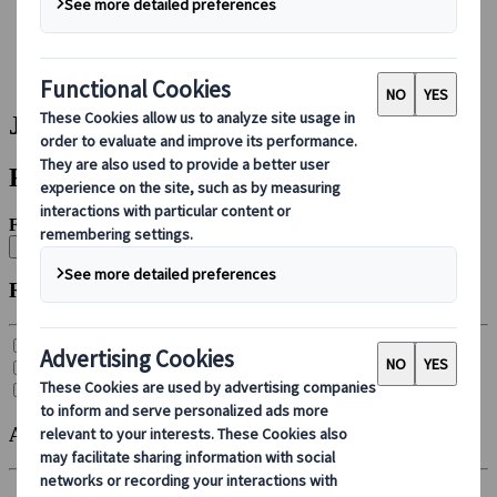
Bei uns buchen
Japan Rail Pass
Unterkunft
Online-Beratung
Japanspecialist | Suchergebnisse
Filter
Filtern nach:
Alle löschen
Reisetyp
Gruppenreise (
10
)
Individuelle Reise (
27
)
Selbstfahrerreise (
4
)
Abreisemonat