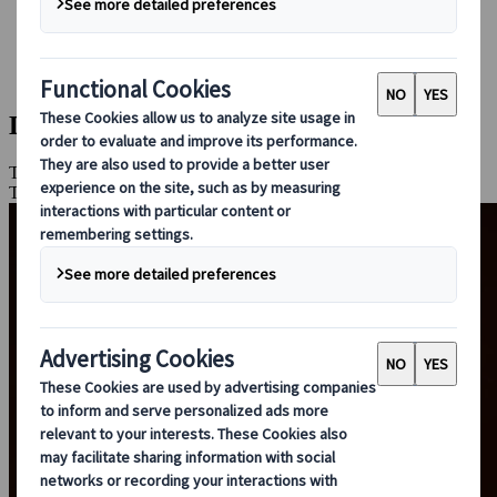
Bei uns buchen
Japan Rail Pass
Unterkunft
Online-Beratung
Das Japan der Samurai
Tokio, Nikko, Aizu-Wakamatsu, Mount Fuji, Hakone, Kiso-Tal,
Tsumago, Gifu, Sekigahara, Kyoto, Nara, Himeji, Bizen, Osaka