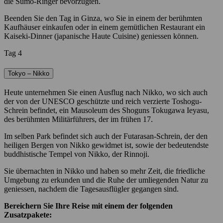
die Sumo-Ringer bevorzugten.
Beenden Sie den Tag in Ginza, wo Sie in einem der berühmten
Kaufhäuser einkaufen oder in einem gemütlichen Restaurant ein
Kaiseki-Dinner (japanische Haute Cuisine) geniessen können.
Tag 4
Tokyo – Nikko
Heute unternehmen Sie einen Ausflug nach Nikko, wo sich auch
der von der UNESCO geschützte und reich verzierte Toshogu-
Schrein befindet, ein Mausoleum des Shoguns Tokugawa Ieyasu,
des berühmten Militärführers, der im frühen 17.
Im selben Park befindet sich auch der Futarasan-Schrein, der den
heiligen Bergen von Nikko gewidmet ist, sowie der bedeutendste
buddhistische Tempel von Nikko, der Rinnoji.
Sie übernachten in Nikko und haben so mehr Zeit, die friedliche
Umgebung zu erkunden und die Ruhe der umliegenden Natur zu
geniessen, nachdem die Tagesausflügler gegangen sind.
Bereichern Sie Ihre Reise mit einem der folgenden
Zusatzpakete: