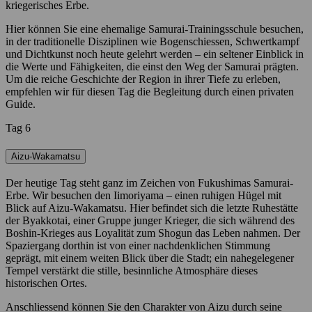
kriegerisches Erbe.
Hier können Sie eine ehemalige Samurai-Trainingsschule besuchen,
in der traditionelle Disziplinen wie Bogenschiessen, Schwertkampf
und Dichtkunst noch heute gelehrt werden – ein seltener Einblick in
die Werte und Fähigkeiten, die einst den Weg der Samurai prägten.
Um die reiche Geschichte der Region in ihrer Tiefe zu erleben,
empfehlen wir für diesen Tag die Begleitung durch einen privaten
Guide.
Tag 6
Aizu-Wakamatsu
Der heutige Tag steht ganz im Zeichen von Fukushimas Samurai-
Erbe. Wir besuchen den Iimoriyama – einen ruhigen Hügel mit
Blick auf Aizu-Wakamatsu. Hier befindet sich die letzte Ruhestätte
der Byakkotai, einer Gruppe junger Krieger, die sich während des
Boshin-Krieges aus Loyalität zum Shogun das Leben nahmen. Der
Spaziergang dorthin ist von einer nachdenklichen Stimmung
geprägt, mit einem weiten Blick über die Stadt; ein nahegelegener
Tempel verstärkt die stille, besinnliche Atmosphäre dieses
historischen Ortes.
Anschliessend können Sie den Charakter von Aizu durch seine