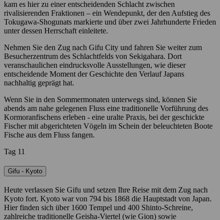
kam es hier zu einer entscheidenden Schlacht zwischen
rivalisierenden Fraktionen – ein Wendepunkt, der den Aufstieg des
Tokugawa-Shogunats markierte und über zwei Jahrhunderte Frieden
unter dessen Herrschaft einleitete.
Nehmen Sie den Zug nach Gifu City und fahren Sie weiter zum
Besucherzentrum des Schlachtfelds von Sekigahara. Dort
veranschaulichen eindrucksvolle Ausstellungen, wie dieser
entscheidende Moment der Geschichte den Verlauf Japans
nachhaltig geprägt hat.
Wenn Sie in den Sommermonaten unterwegs sind, können Sie
abends am nahe gelegenen Fluss eine traditionelle Vorführung des
Kormoranfischens erleben - eine uralte Praxis, bei der geschickte
Fischer mit abgerichteten Vögeln im Schein der beleuchteten Boote
Fische aus dem Fluss fangen.
Tag 11
Gifu - Kyoto
Heute verlassen Sie Gifu und setzen Ihre Reise mit dem Zug nach
Kyoto fort. Kyoto war von 794 bis 1868 die Hauptstadt von Japan.
Hier finden sich über 1600 Tempel und 400 Shinto-Schreine,
zahlreiche traditionelle Geisha-Viertel (wie Gion) sowie