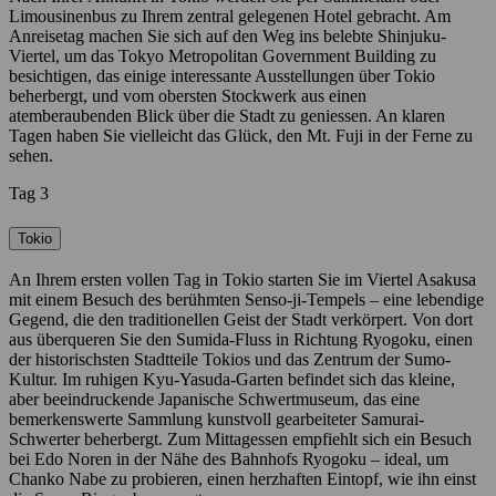
Limousinenbus zu Ihrem zentral gelegenen Hotel gebracht. Am
Anreisetag machen Sie sich auf den Weg ins belebte Shinjuku-
Viertel, um das Tokyo Metropolitan Government Building zu
besichtigen, das einige interessante Ausstellungen über Tokio
beherbergt, und vom obersten Stockwerk aus einen
atemberaubenden Blick über die Stadt zu geniessen. An klaren
Tagen haben Sie vielleicht das Glück, den Mt. Fuji in der Ferne zu
sehen.
Tag 3
Tokio
An Ihrem ersten vollen Tag in Tokio starten Sie im Viertel Asakusa
mit einem Besuch des berühmten Senso-ji-Tempels – eine lebendige
Gegend, die den traditionellen Geist der Stadt verkörpert. Von dort
aus überqueren Sie den Sumida-Fluss in Richtung Ryogoku, einen
der historischsten Stadtteile Tokios und das Zentrum der Sumo-
Kultur. Im ruhigen Kyu-Yasuda-Garten befindet sich das kleine,
aber beeindruckende Japanische Schwertmuseum, das eine
bemerkenswerte Sammlung kunstvoll gearbeiteter Samurai-
Schwerter beherbergt. Zum Mittagessen empfiehlt sich ein Besuch
bei Edo Noren in der Nähe des Bahnhofs Ryogoku – ideal, um
Chanko Nabe zu probieren, einen herzhaften Eintopf, wie ihn einst