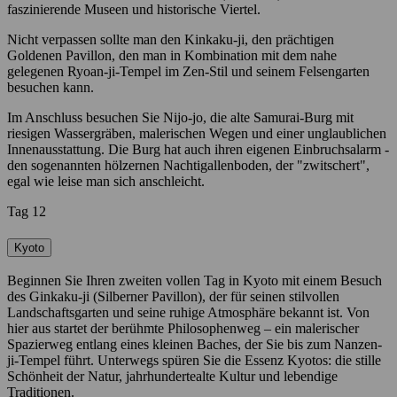
faszinierende Museen und historische Viertel.
Nicht verpassen sollte man den Kinkaku-ji, den prächtigen
Goldenen Pavillon, den man in Kombination mit dem nahe
gelegenen Ryoan-ji-Tempel im Zen-Stil und seinem Felsengarten
besuchen kann.
Im Anschluss besuchen Sie Nijo-jo, die alte Samurai-Burg mit
riesigen Wassergräben, malerischen Wegen und einer unglaublichen
Innenausstattung. Die Burg hat auch ihren eigenen Einbruchsalarm -
den sogenannten hölzernen Nachtigallenboden, der "zwitschert",
egal wie leise man sich anschleicht.
Tag 12
Kyoto
Beginnen Sie Ihren zweiten vollen Tag in Kyoto mit einem Besuch
des Ginkaku-ji (Silberner Pavillon), der für seinen stilvollen
Landschaftsgarten und seine ruhige Atmosphäre bekannt ist. Von
hier aus startet der berühmte Philosophenweg – ein malerischer
Spazierweg entlang eines kleinen Baches, der Sie bis zum Nanzen-
ji-Tempel führt. Unterwegs spüren Sie die Essenz Kyotos: die stille
Schönheit der Natur, jahrhundertealte Kultur und lebendige
Traditionen.