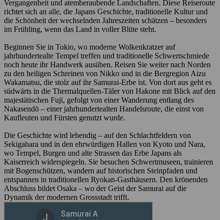
Vergangenheit und atemberaubende Landschaften. Diese Reiseroute
richtet sich an alle, die Japans Geschichte, traditionelle Kultur und
die Schönheit der wechselnden Jahreszeiten schätzen – besonders
im Frühling, wenn das Land in voller Blüte steht.
Beginnen Sie in Tokio, wo moderne Wolkenkratzer auf
jahrhundertealte Tempel treffen und traditionelle Schwertschmiede
noch heute ihr Handwerk ausüben. Reisen Sie weiter nach Norden
zu den heiligen Schreinen von Nikko und in die Bergregion Aizu
Wakamatsu, die stolz auf ihr Samurai-Erbe ist. Von dort aus geht es
südwärts in die Thermalquellen-Täler von Hakone mit Blick auf den
majestätischen Fuji, gefolgt von einer Wanderung entlang des
Nakasendō – einer jahrhundertealten Handelsroute, die einst von
Kaufleuten und Fürsten genutzt wurde.
Die Geschichte wird lebendig – auf den Schlachtfeldern von
Sekigahara und in den ehrwürdigen Hallen von Kyoto und Nara,
wo Tempel, Burgen und alte Strassen das Erbe Japans als
Kaiserreich widerspiegeln. Sie besuchen Schwertmuseen, trainieren
mit Bogenschützen, wandern auf historischen Steinpfaden und
entspannen in traditionellen Ryokan-Gasthäusern. Den krönenden
Abschluss bildet Osaka – wo der Geist der Samurai auf die
Dynamik der modernen Grossstadt trifft.