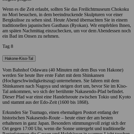
Wenn es die Zeit erlaubt, sollten Sie das Freilichtmuseum Chokoku
no Mori besuchen, in dem beeindruckende Skulpturen vor einer
Bergkulisse zu sehen sind. Heute Abend übernachten Sie in einem
traditionellen japanischen Gasthaus (Ryokan). Wir empfehlen Ihnen,
am späten Nachmittag einzuchecken, um vor dem Abendessen noch
ein Bad im Onsen zu nehmen.
Tag 8
Hakone-Kiso-Tal
Vom Bahnhof Odawara (40 Minuten mit dem Bus von Hakone)
werden Sie heute Ihre erste Fahrt mit dem Shinkansen
(Hochgeschwindigkeitszug) unternehmen. Sie fahren mit dem
Shinkansen nach Nagoya und steigen dort um, bevor Sie im Kiso-
Tal ankommen, wo sich der berühmte Nakasendo-Pfad befindet.
Dieser Pfad war einst eine Handelsroute zwischen Tokio und Kyoto
und stammt aus der Edo-Zeit (1600 bis 1868).
Erkunden Sie Tsumago, einen ehemaligen Postort entlang der
historischen Nakasendo-Route – heute einer der am besten
erhaltenen in ganz Japan. Besonders stimmungsvoll zeigt sich der
Ort gegen 17:00 Uhr, wenn die Sonne untergeht und traditionelle
Papierlaternen die Gassen und Holzhäuser in warmes Licht tauchen.