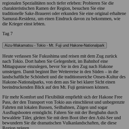
regionalen Spezialitäten noch tiefer erleben: Probieren Sie die
charakteristischen Ramen der Region, besuchen Sie eine
traditionelle Sake-Brauerei oder erkunden Sie eine original erhaltene
Samurai-Residenz, um einen Eindruck davon zu bekommen, wie
die Krieger einst lebten.
Tag 7
Aizu-Wakamatsu - Tokio - Mt. Fuji und Hakone-Nationalpark
Heute verlassen Sie Fukushima und reisen mit dem Zug zurück
nach Tokio. Dort haben Sie Gelegenheit, im Bahnhof eine
Mittagspause einzulegen, bevor Sie in den Zug nach Hakone
umsteigen. Damit beginnt Ihre Weiterreise in den Süden – in die
landschaftliche Schönheit und die traditionsreiche Onsen-Kultur des
Hakone-Nationalparks, von dem aus Sie bei klarer Sicht einen
beeindruckenden Blick auf den Mt. Fuji geniessen können.
Für mehr Komfort und Flexibilität empfiehlt sich der Hakone Free
Pass, der den Transport von Tokio aus einschliesst und unbegrenzte
Fahrten mit lokalen Bussen, Seilbahnen, Zügen und sogar
Ausflugsbooten ermöglicht. Fahren Sie mit der Bergbahn durch
bewaldete Täler, gleiten Sie mit dem Boot über den Ashi-See und
bewundern Sie die dramatischen Vulkanlandschaften, die diese
Region prägen.