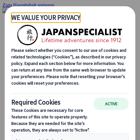
Zum Hauptinhalt springen
Startseite
Rundreisen
Individuelle Reisen
Gruppenreisen
Selbstfahrerreisen
Ausflüge
Massgeschneiderte Gruppenreisen
Japan Rail Pass
Wie wir arbeiten
Über uns
Treffen Sie unser Team
Werden Sie Teil unseres Teams
Japan Reiseblog
Saisonale Reisetipps
Highlights des Reiseziels
Kulturelle Einblicke
Kulinarische Erlebnisse
Entdecke Japan mit dem Zug
Häufig gestellte Fragen
Wichtige Informationen
Etikette in Japan
Autofahren in Japan