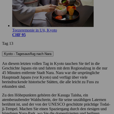
Teezeremonie in Uji, Kyoto
CHF 95
Tag 13
Kyoto - Tagesausflug nach Nara
An diesem letzten vollen Tag in Kyoto tauchen Sie tief in die
Geschichte Japans ein und fahren mit dem Regionalzug in die nur
45 Minuten entfernte Stadt Nara. Nara war die ursprüngliche
Hauptstadt Japans (vor Kyoto) und verfügt über viele
beeindruckende historische Stätten, die alle leicht zu Fuss zu
erkunden sind.
Zu den Höhepunkten gehören der Kasuga Taisha, ein
atemberaubender Waldschrein, der für seine unzähligen Laternen
berühmt ist, und der von der UNESCO geschützte prächtige Todai-
ji-Tempel. Machen Sie einen Spaziergang durch den riesigen und
hügeligen Nara-Park, wo Sie die domestizierten und heiligen