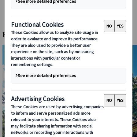
Bei uns buchen
Japan Rail Pass
Unterkunft
Online-Beratung
Halbtagesausflug nach Nikko