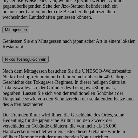
mysteriöse Weise jedes Mal, wenn sie gezählt werden. Auf der
gegenüberliegenden Seite der Jizo-Statuen befindet sich ein
botanischer Garten, in dem die Besucher die jahreszeitlich
wechselnden Landschaften geniessen können.
Mittagessen
Geniessen Sie ein Mittagessen nach japanischer Art in einem lokalen
Restaurant.
Nikko Toshogu-Schrein
Nach dem Mittagessen besuchen Sie die UNESCO-Welterbestätte
Nikko Toshogu-Schrein und erfahren mehr über die 400-jährige
Geschichte des Tokugawa-Regimes. In dieser heiligen Stätte ist
Tokugawa Ieyasu, der Gründer des Tokugawa-Shogunats,
begraben. Lassen Sie sich von der traditionellen Schönheit der
Haupthalle sowie von den Schnitzereien der schlafenden Katze und
des Affen faszinieren.
Der Fremdenführer wird Ihnen die Geschichte des Ortes, seine
Bedeutung für die japanische Kultur und den Zweck der
verschiedenen Gebäude erläutern, die von mehr als 15.000
Handwerkern errichtet wurden. Jedes dieser Gebäude wurde in
völliger Harmonie mit der umgebenden Natur errichtet.