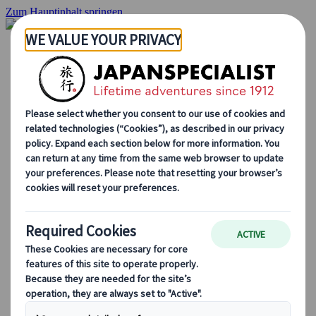
Zum Hauptinhalt springen
Startseite
Rundreisen
Individuelle Reisen
Gruppenreisen
Selbstfahrerreisen
Ausflüge
Massgeschneiderte Gruppenreisen
Japan Rail Pass
Wie wir arbeiten
Über uns
Treffen Sie unser Team
Werden Sie Teil unseres Teams
Japan Reiseblog
Saisonale Reisetipps
Highlights des Reiseziels
Kulturelle Einblicke
Kulinarische Erlebnisse
Entdecke Japan mit dem Zug
Häufig gestellte Fragen
Wichtige Informationen
Etikette in Japan
Autofahren in Japan