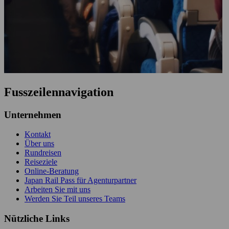
Fusszeilennavigation
Unternehmen
Kontakt
Über uns
Rundreisen
Reiseziele
Online-Beratung
Japan Rail Pass für Agenturpartner
Arbeiten Sie mit uns
Werden Sie Teil unseres Teams
Nützliche Links