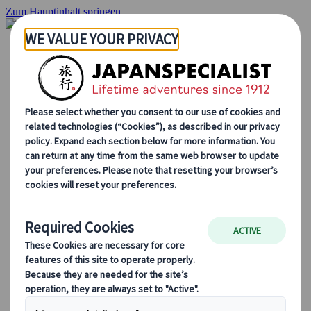
Zum Hauptinhalt springen
Startseite
Rundreisen
Individuelle Reisen
Gruppenreisen
Selbstfahrerreisen
Ausflüge
Massgeschneiderte Gruppenreisen
Japan Rail Pass
Wie wir arbeiten
Über uns
Treffen Sie unser Team
Werden Sie Teil unseres Teams
Japan Reiseblog
Saisonale Reisetipps
Highlights des Reiseziels
Kulturelle Einblicke
Kulinarische Erlebnisse
Entdecke Japan mit dem Zug
Häufig gestellte Fragen
Wichtige Informationen
Etikette in Japan
Autofahren in Japan