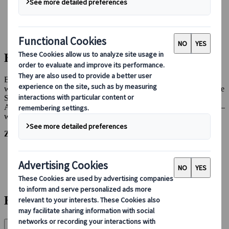
Bei uns buchen
Japan Rail Pass
Unterkunft
Online-Beratung
Bei uns buchen
Bei Japanspecialist machen wir den Buchungsprozess so einfach
wie möglich und stellen Ihnen alle Informationen zur Verfügung, die
Sie für eine reibungslose Buchung benötigen. Sollten Sie die
Antwort auf Ihre Frage hier nicht finden,
kontaktieren Sie uns bitte
–
wir stehen Ihnen jederzeit gerne zur Verfügung.
Zu einem Abschnitt springen:
Buchung und Dokumentation
Flüge und Gepäck
Wagenvermietung
Sicherheit und Schutz
Buchung und Dokumentation
Warum sollte ich bei Japanspecialist buchen?