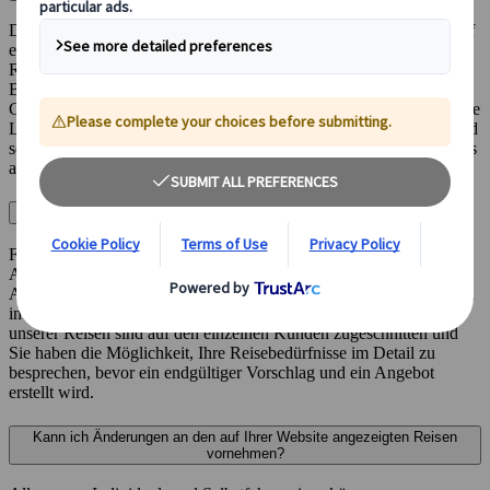
Das Reisen in Japan ist sicher, aber die Organisation Ihrer Reise auf
eigene Faust kann überwältigend sein. Unsere fachkundigen
Reiseberater sorgen dafür, dass Ihr Ferien entsprechend Ihren
Bedürfnissen und Interessen gut geplant wird, damit Sie nicht
Gefahr laufen, häufige Fehler zu machen oder am Ende für unnötige
Leistungen zu bezahlen. Wir kennen die Besonderheiten Japans und
sorgen dafür, dass Sie Ihren Ferien sowohl während der Planung als
auch während der eigentlichen Reise geniessen können.
Wie buche ich bei Japanspecialist?
Füllen Sie einfach das Anfrageformular mit Ihren Angaben und der
Art der Reise aus, an der Sie interessiert sind (plus eventuelle
Anpassungen). Einer unserer Reiseberater wird sich dann mit Ihnen
in Verbindung setzen, um den Prozess zu starten. Die meisten
unserer Reisen sind auf den einzelnen Kunden zugeschnitten und
Sie haben die Möglichkeit, Ihre Reisebedürfnisse im Detail zu
besprechen, bevor ein endgültiger Vorschlag und ein Angebot
erstellt wird.
Kann ich Änderungen an den auf Ihrer Website angezeigten Reisen
vornehmen?