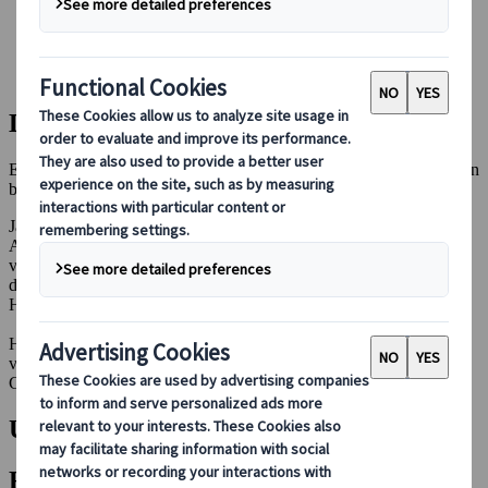
Bei uns buchen
Japan Rail Pass
Unterkunft
Online-Beratung
Die besten Reiseziele in Japan
Entdecke das Beste, was Japan zu bieten hat – von ikonischen Orten
bis hin zu versteckten Schätzen
Japan ist ein Land der Kontraste, in dem alte Tempel auf moderne
Architektur treffen und lebendige Städte mit ruhiger Natur
verschmelzen. Von den historischen Stadtteilen Kyotos bis hin zu
den Neonlichtern Tokios und der friedlichen Schönheit der Berge
Hokkaidos – es gibt viel zu entdecken.
Hier findest du hilfreiche Guides zu Japans sehenswertesten Zielen,
von berühmten Wahrzeichen bis zu weniger bekannten
Geheimtipps, die dich begeistern werden.
Unsere neuesten Artikel
Filter