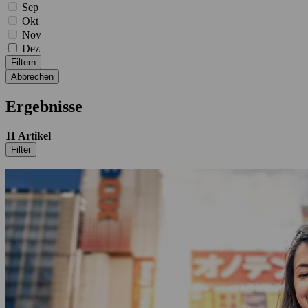
Sep
Okt
Nov
Dez
Filtern
Abbrechen
Ergebnisse
11
Artikel
Filter