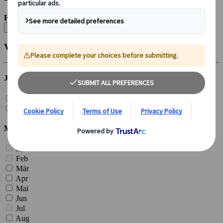
Filtern nach:
Alle löschen
Veröffentlicht
Jahr
2026 (
4
)
2025 (
7
)
Monat
Jan
Feb
Mär
Apr
Mai
Jun
Jul
Aug