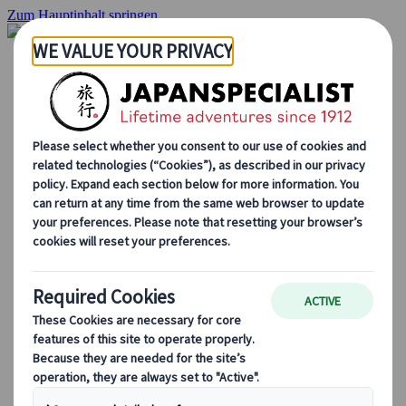
Zum Hauptinhalt springen
Startseite
Rundreisen
Individuelle Reisen
Gruppenreisen
Selbstfahrerreisen
Ausflüge
Massgeschneiderte Gruppenreisen
Japan Rail Pass
Wie wir arbeiten
Über uns
Treffen Sie unser Team
Werden Sie Teil unseres Teams
Japan Reiseblog
Saisonale Reisetipps
Highlights des Reiseziels
Kulturelle Einblicke
Kulinarische Erlebnisse
Entdecke Japan mit dem Zug
Häufig gestellte Fragen
Wichtige Informationen
Etikette in Japan
Autofahren in Japan