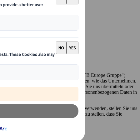
ihre Tochtergesellschaften (zusammen die "JTB Europe Gruppe")
ichtlinie") soll Sie daher darüber informieren, wie das Unternehmen,
Europe Gruppe Ihre persönlichen Daten, die Sie uns übermitteln oder
tten erhalten haben. Wir verarbeiten diese personenbezogenen Daten in
tzverordnung Nr. 2016/679 (die "DSGVO").
n dieser Datenschutzerklärung beschrieben verwenden, stellen Sie uns
 sind, Ihnen unsere Dienste zur Verfügung zu stellen, dass Sie
einträchtigt sein kann.