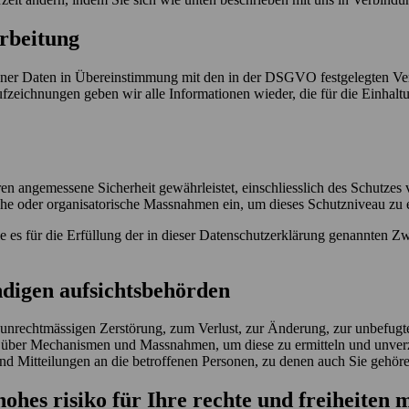
rbeitung
er Daten in Übereinstimmung mit den in der DSGVO festgelegten Verpf
Aufzeichnungen geben wir alle Informationen wieder, die für die Einhal
en angemessene Sicherheit gewährleistet, einschliesslich des Schutzes
sche oder organisatorische Massnahmen ein, um dieses Schutzniveau z
 für die Erfüllung der in dieser Datenschutzerklärung genannten Zweck
ndigen aufsichtsbehörden
er unrechtmässigen Zerstörung, zum Verlust, zur Änderung, zur unbefugt
ir über Mechanismen und Massnahmen, um diese zu ermitteln und unver
und Mitteilungen an die betroffenen Personen, zu denen auch Sie ge
ohes risiko für Ihre rechte und freiheiten m