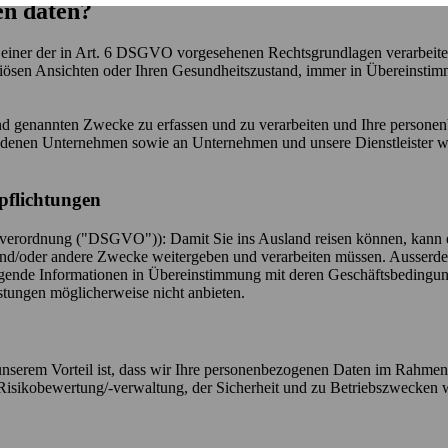
en daten?
einer der in Art. 6 DSGVO vorgesehenen Rechtsgrundlagen verarbeite
ligiösen Ansichten oder Ihren Gesundheitszustand, immer in Übereinst
hend genannten Zwecke zu erfassen und zu verarbeiten und Ihre perso
en Unternehmen sowie an Unternehmen und unsere Dienstleister weite
rpflichtungen
verordnung ("DSGVO")): Damit Sie ins Ausland reisen können, kann es 
nd/oder andere Zwecke weitergeben und verarbeiten müssen. Ausserde
ende Informationen in Übereinstimmung mit deren Geschäftsbedingung
stungen möglicherweise nicht anbieten.
nserem Vorteil ist, dass wir Ihre personenbezogenen Daten im Rahmen 
Risikobewertung/-verwaltung, der Sicherheit und zu Betriebszwecken w