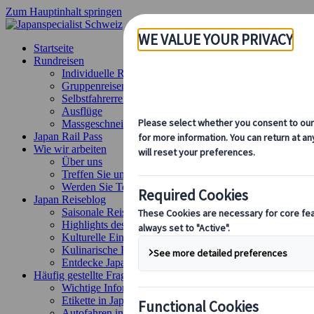
Zum Hauptinhalt springen
Startseite
Rundreisen
Individuelle Reisen
Gruppenreisen
Selbstfahrerreisen
Ausflüge
Massgeschneiderte Gruppenreisen
Japan Rail Pass
Wie wir arbeiten
Über uns
Treffen Sie unser Team
Werden Sie Teil unseres Teams
Japan Reiseblog
Saisonale Reisetipps
Highlights des Reiseziels
Kulturelle Einblicke
Kulinarische Erlebnisse
Entdecke Japan mit dem Zug
Häufig gestellte Fragen
Wichtige Informationen
Etikette in Japan
Autofahren in Japan