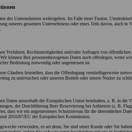
tionen
ten des Unternehmens weitergeben. Im Falle einer Fusion, Umstrukturie
rung unseres gesamten Unternehmens oder eines Teils davon, auch in 
.
hen Verfahren, Rechtsstreitigkeiten und/oder Anfragen von öffentlichen
Wir können Ihre personenbezogenen Daten auch offenlegen, wenn wir fe
licher Bedeutung notwendig oder angemessen ist.
em Glauben feststellen, dass die Offenlegung vernünftigerweise notwe
trug zu untersuchen oder unseren Betrieb oder unsere Nutzer zu schüt
n Daten ausserhalb der Europäischen Union beinhalten, z. B. in die Ve
gen, der Durchführung Ihrer Reservierung bei Anbietern (z. B. Flugg
icher, dass wir ein angemessenes Schutzniveau für die übermittelten Da
 und 2010/87/EU der Europäischen Kommission.
gzwecke verwenden, es sei denn, Sie sind unser Kunde oder Sie habe
zeit ändern, indem Sie sich wie unten beschrieben mit uns in Verbindu