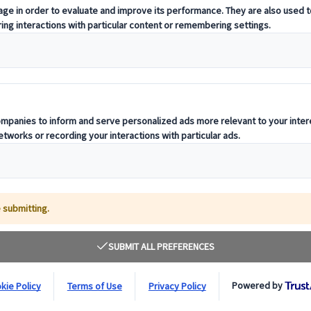
Kuoni Global Travel Services (Switzerland) LTD ("Gesellschaft") und 
men die "JTB-Gruppe"). Diese Datenschutzrichtlinie (die "Datenschutzr
tungen tätig ist und als Datenverantwortlicher fungiert, und die JTB 
beiter, wenn wir Ihre persönlichen Daten verarbeiten, die wir von Dri
U und der Mitgliedstaaten, insbesondere der Allgemeinen Datenschu
n. Wenn Sie nicht möchten, dass wir Ihre personenbezogenen Daten wie i
n Sie, dass wir in einem solchen Fall möglicherweise nicht in der Lage
en und/oder diese nicht nutzen können und dass Ihr Kundenerlebnis be
aben, wenden Sie sich bitte an
dpo@jtb-europe.com.