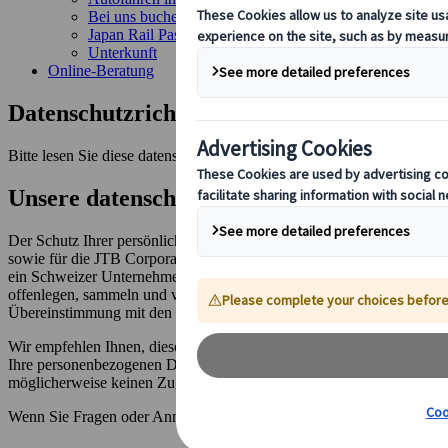
Bei uns buchen
Japan Rail Pass
Unterkunft
Online-Beratung
Datenschutzrichtlinie
Bitte lesen Sie diese datenschutzrichtlinie sorgfältig durch.
Unsere datenschutzerklärung
Der Schutz Ihrer persönlichen Daten ist von grosser Bedeutung für 
sowie für die JTB Corporation und ihre Tochtergesellschaften (zusam
ein Schweizer Unternehmen, das in der Erbringung von Reisedienstleis
offenlegen, sammeln und verarbeiten. Wir agieren auch als Datenverar
Übereinstimmung mit den geltenden Datenschutzbestimmungen der E
Wir empfehlen Ihnen, diese Datenschutzrichtlinie sorgfältig zu lese
Ihre personenbezogenen Daten bitte nicht zur Verfügung. Bitte beachte
möglicherweise keinen Zugang zu einigen Funktionen der Website hab
Wenn Sie Fragen oder Anmerkungen zu dieser Datenschutzrichtlinie h