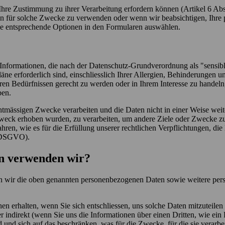
Ihre Zustimmung zu ihrer Verarbeitung erfordern können (Artikel 6 Ab
en für solche Zwecke zu verwenden oder wenn wir beabsichtigen, Ihre
ie entsprechende Optionen in den Formularen auswählen.
 Informationen, die nach der Datenschutz-Grundverordnung als "sensi
e erforderlich sind, einschliesslich Ihrer Allergien, Behinderungen u
ren Bedürfnissen gerecht zu werden oder in Ihrem Interesse zu handeln
ben.
htmässigen Zwecke verarbeiten und die Daten nicht in einer Weise weit
weck erhoben wurden, zu verarbeiten, um andere Ziele oder Zwecke zu e
n, wie es für die Erfüllung unserer rechtlichen Verpflichtungen, die
 2 DSGVO).
n verwenden wir?
en wir die oben genannten personenbezogenen Daten sowie weitere pers
 erhalten, wenn Sie sich entschliessen, uns solche Daten mitzuteilen
 indirekt (wenn Sie uns die Informationen über einen Dritten, wie ein R
nd sich auf das beschränken, was für die Zwecke, für die sie verarbeite