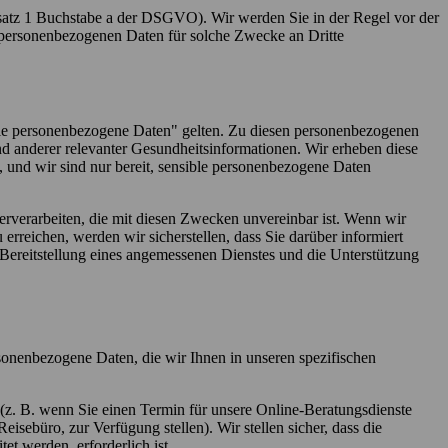
satz 1 Buchstabe a der DSGVO). Wir werden Sie in der Regel vor der
 personenbezogenen Daten für solche Zwecke an Dritte
ble personenbezogene Daten" gelten. Zu diesen personenbezogenen
nd anderer relevanter Gesundheitsinformationen. Wir erheben diese
, und wir sind nur bereit, sensible personenbezogene Daten
erverarbeiten, die mit diesen Zwecken unvereinbar ist. Wenn wir
rreichen, werden wir sicherstellen, dass Sie darüber informiert
 Bereitstellung eines angemessenen Dienstes und die Unterstützung
onenbezogene Daten, die wir Ihnen in unseren spezifischen
 (z. B. wenn Sie einen Termin für unsere Online-Beratungsdienste
eisebüro, zur Verfügung stellen). Wir stellen sicher, dass die
t werden, erforderlich ist.