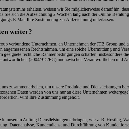
ratungstermins erhalten, weisen wir Sie möglicherweise darauf hin, d
, da Sie sich die Aufzeichnung 2 Wochen lang nach der Online-Beratun
ätigungs-E-Mail Ihre Zustimmung zur Aufzeichnung unterlassen.
ten weiter?
Group verbundene Unternehmen, an Unternehmen der JTB Group und a
inen angemessenen Rechtsrahmen, um eine solche Übermittlung und Vera
dem geeignete rechtliche Rahmenbedingungen schaffen, insbesondere d
Verantwortlichen (2004/915/EG) und zwischen Verantwortlichen und Au
t uns zusammenarbeiten, um unsere Produkte und Dienstleistungen bere
enbezogenen Daten werden von uns nur an diese Unternehmen weitergeg
erforderlich, wird Ihre Zustimmung eingeholt.
in unserem Auftrag Dienstleistungen erbringen, wie z. B. Hosting, Wa
lung, Datenanalyse, Kundendienst und Durchführung von Kundenforsc