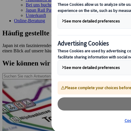
Bei uns buchen
Japan Rail Pass
Unterkunft
Online-Beratung
Häufig gestellte Fragen
Japan ist ein faszinierendes Land mit tief verwurzelten Traditionen, 
einen Blick auf unsere häufig gestellten Fragen oder kontaktieren Sie 
Wie können wir Ihnen heute weiterhelfen?