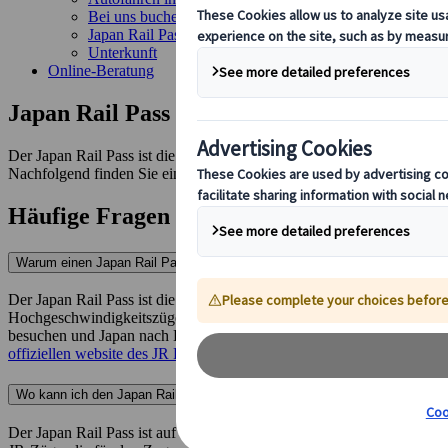
Bei uns buchen
Japan Rail Pass
Unterkunft
Online-Beratung
Japan Rail Pass
Der Japan Rail Pass ist die bequemste Art, durch Japan zu reisen. Al
Nachfolgend finden Sie eine Auswahl der am häufigsten gestellten Fr
Häufige Fragen
Warum einen Japan Rail Pass kaufen?
Der Japan Rail Pass ist die bequemste Art, durch Japan zu reisen. De
Hochgeschwindigkeitszügen Shinkansen, die die meisten grossen Stä
besuchen und Japan nach Lust und Laune erkunden. Inhaber des JR Pas
offiziellen website des JR Pass
.
Wo kann ich den Japan Rail Pass verwenden?
Der Japan Rail Pass ist auf allen JR-Linien gültig. Dazu gehören JR