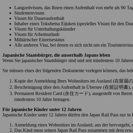
Langzeitvisum, das Ihnen einen Aufenthalt von mehr als 90 Tag
Studentenvisum
Visum für Daueraufenthalt
Inhaber eines Tokubetsu Eijuken (spezielles Visum für den Dau
Visum für Unterhaltungskünstler
Visum für Arbeitsurlaub
Militärischer Einreisestatus
Alle anderen Visa, bei denen es sich nicht um ein Touristenvi
Japanische Staatsbürger, die ausserhalb Japans leben
Wenn Sie japanischer Staatsbürger sind und seit mindestens 10 Jahren
Sie müssen eines der folgenden Dokumente vorlegen können, das beleg
Kopie der Anmeldung Ihres Wohnsitzes im Ausland (在留届の写し),
Bescheinigung über den Aufenthalt in Übersee (在留証明書), ausge
Permanent Resident Card (永住カード), ausgestellt von Ihrem Wohns
mindestens 10 Jahre betragen.
Für japanische Kinder unter 12 Jahren
Japanische Kinder unter 12 Jahren dürfen den Japan Rail Pass nur in 
Anmeldung eines Wohnsitzes im Ausland, aus der hervorgeht, d
Das Kind muss seinen Japan Rail Pass zusammen mit dem erwa