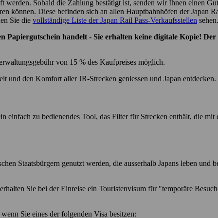
t werden. Sobald die Zahlung bestätigt ist, senden wir Ihnen einen Gut
eren können. Diese befinden sich an allen Hauptbahnhöfen der Japan Rai
en Sie die
vollständige Liste der Japan Rail Pass-Verkaufsstellen
sehen
n Papiergutschein handelt - Sie erhalten keine digitale Kopie! De
 Verwaltungsgebühr von 15 % des Kaufpreises möglich.
keit und den Komfort aller JR-Strecken geniessen und Japan entdecken.
n einfach zu bedienendes Tool, das Filter für Strecken enthält, die mit
schen Staatsbürgern genutzt werden, die ausserhalb Japans leben und 
 erhalten Sie bei der Einreise ein Touristenvisum für "temporäre Besuc
n, wenn Sie eines der folgenden Visa besitzen: