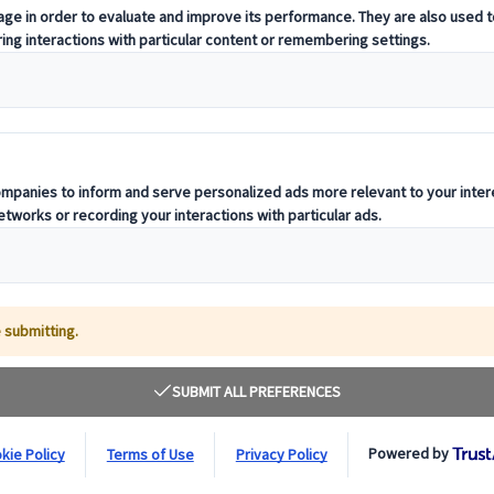
s offizieller Anbieter des Passes können Sie ihn online bei uns kaufen
agen zum Japan Rail Pass.
r Pass deckt alle Regionen Japans ab und bietet unbegrenzte Fahrten m
dte wie Tokio und Kyoto miteinander verbinden. Mit dem JR Pass könn
s erhalten exklusive Ermässigungen bei der Nutzung touristischer Ein
-Züge (siehe Karte unten), die Tokyo Monorail zum/vom Flughafen Hane