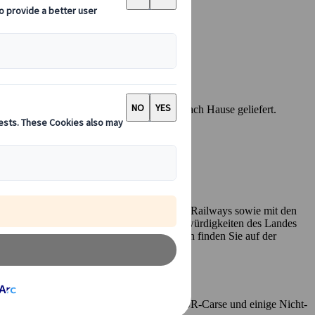
 und bekommen ihn innerhalb weniger Tage nach Hause geliefert.
it allen grossen nationalen Zügen von Japan Railways sowie mit den
en Sie die grössten und schönsten Sehenswürdigkeiten des Landes
richtungen in Japan. Weitere Informationen finden Sie auf der
da, die JR-Fähre nach Miyajima, örtliche JR-Carse und einige Nicht-