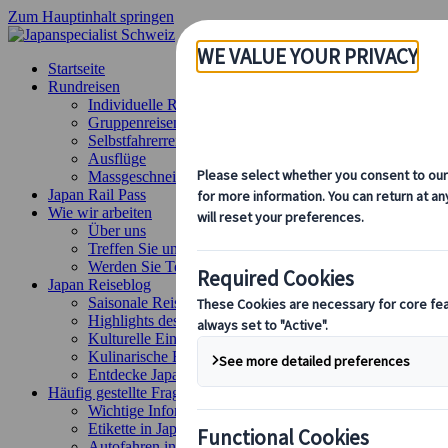
Zum Hauptinhalt springen
Startseite
Rundreisen
Individuelle Reisen
Gruppenreisen
Selbstfahrerreisen
Ausflüge
Massgeschneiderte Gruppenreisen
Japan Rail Pass
Wie wir arbeiten
Über uns
Treffen Sie unser Team
Werden Sie Teil unseres Teams
Japan Reiseblog
Saisonale Reisetipps
Highlights des Reiseziels
Kulturelle Einblicke
Kulinarische Erlebnisse
Entdecke Japan mit dem Zug
Häufig gestellte Fragen
Wichtige Informationen
Etikette in Japan
Autofahren in Japan