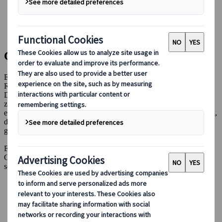
Bei uns buchen
Japan Rail Pass
Unterkunft
Online-Beratung
Gruppenreisen
Erleben Sie Japans Highlights, ohne sich um die
Reisevorbereitungen kümmern zu müssen – unsere exklusiven
Deluxe-Gruppentouren, sorgfältig von unserem Expertenteam
zusammengestellt, decken alle wichtigen Arrangements ab,
einschliesslich Unterkünften, lokalem Transport und Eintrittspreisen,
damit Sie sich entspannen und Japan in seiner ganzen Fülle
geniessen können.
Entdecken Sie weniger bekannte Orte, faszinierende Kultur und
Geschichte mit erfahrenen Reiseleitern in kleinen Gruppen – und
schaffen Sie Erinnerungen, die ein Leben lang bleiben.