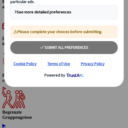
Reiseleitung
auf Deutsch
Lokaler Transport
inklusive
Entspannt
reisen
Begrenzte
Gruppengrösse
▶