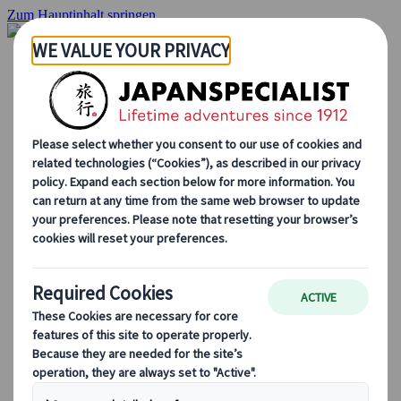
Zum Hauptinhalt springen
Startseite
Rundreisen
Individuelle Reisen
Gruppenreisen
Selbstfahrerreisen
Ausflüge
Massgeschneiderte Gruppenreisen
Japan Rail Pass
Wie wir arbeiten
Über uns
Treffen Sie unser Team
Werden Sie Teil unseres Teams
Japan Reiseblog
Saisonale Reisetipps
Highlights des Reiseziels
Kulturelle Einblicke
Kulinarische Erlebnisse
Entdecke Japan mit dem Zug
Häufig gestellte Fragen
Wichtige Informationen
Etikette in Japan
Autofahren in Japan