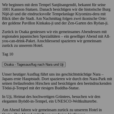
Wir beginnen mit dem Tempel Sanjūsangendō, bekannt für seine
1001 Kannon-Statuen. Danach besichtigen wir die historische Burg
Nijō-jō und die eindrucksvolle Tempelanlage Kiyomizu-dera mit
Blick über die Stadt. Am Nachmittag folgen zwei ikonische Orte:
der goldene Pavillon Kinkaku-ji und der Zen-Garten des Ryōan-ji.
Zurück in Osaka geniessen wir ein gemeinsames Abendessen mit
regionalen japanischen Spezialitäten – ein geselliger Abend mit All-
you-can-drink-Paket. Anschliessend spazieren wir gemeinsam
zurück zu unserem Hotel.
Tag 10
Osaka - Tagesausflug nach Nara und Uji
Unser heutiger Ausflug führt uns ins geschichtsträchtige Nara –
Japans erste Hauptstadt. Dort spazieren wir durch den Nara-Park mit
seinen freilaufenden Hirschen und besichtigen den beeindruckenden
Tōdai-ji-Tempel mit der riesigen Buddha-Statue.
In Uji, Heimat des hochwertigen Grüntees, besuchen wir den
eleganten Byōdō-in-Tempel, ein UNESCO-Weltkulturerbe.
Am Abend fahren wir gemeinsam zurück zu unserem Hotel in