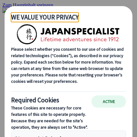
Zum Hauptinhalt springen
Startseite
Rundreisen
Individuelle Reisen
Gruppenreisen
Selbstfahrerreisen
Ausflüge
Massgeschneiderte Gruppenreisen
Japan Rail Pass
Wie wir arbeiten
Über uns
Treffen Sie unser Team
Werden Sie Teil unseres Teams
Japan Reiseblog
Saisonale Reisetipps
Highlights des Reiseziels
Kulturelle Einblicke
Kulinarische Erlebnisse
Entdecke Japan mit dem Zug
Häufig gestellte Fragen
Wichtige Informationen
Etikette in Japan
Autofahren in Japan