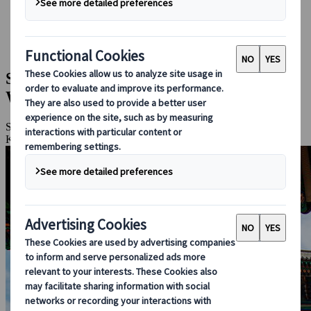
Bei uns buchen
Japan Rail Pass
Unterkunft
Online-Beratung
Südkorea & Japan: Die Highlights im
Wechsel der Jahreszeiten
Seoul, Suwon, Busan, Fukuoka, Hiroshima, Miyajima, Osaka,
Kyoto, Nara, Uji, Tokio