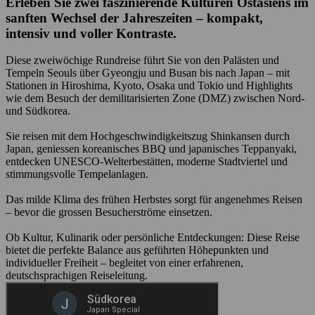
Erleben Sie zwei faszinierende Kulturen Ostasiens im
sanften Wechsel der Jahreszeiten – kompakt,
intensiv und voller Kontraste.
Diese zweiwöchige Rundreise führt Sie von den Palästen und
Tempeln Seouls über Gyeongju und Busan bis nach Japan – mit
Stationen in Hiroshima, Kyoto, Osaka und Tokio und Highlights
wie dem Besuch der demilitarisierten Zone (DMZ) zwischen Nord-
und Südkorea.
Sie reisen mit dem Hochgeschwindigkeitszug Shinkansen durch
Japan, geniessen koreanisches BBQ und japanisches Teppanyaki,
entdecken UNESCO-Welterbestätten, moderne Stadtviertel und
stimmungsvolle Tempelanlagen.
Das milde Klima des frühen Herbstes sorgt für angenehmes Reisen
– bevor die grossen Besucherströme einsetzen.
Ob Kultur, Kulinarik oder persönliche Entdeckungen: Diese Reise
bietet die perfekte Balance aus geführten Höhepunkten und
individueller Freiheit – begleitet von einer erfahrenen,
deutschsprachigen Reiseleitung.