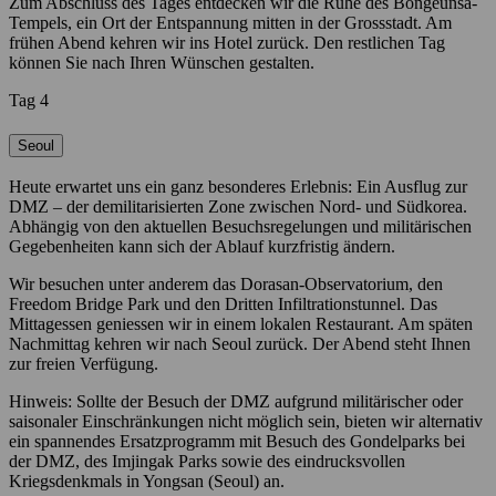
Zum Abschluss des Tages entdecken wir die Ruhe des Bongeunsa-
Tempels, ein Ort der Entspannung mitten in der Grossstadt. Am
frühen Abend kehren wir ins Hotel zurück. Den restlichen Tag
können Sie nach Ihren Wünschen gestalten.
Tag 4
Seoul
Heute erwartet uns ein ganz besonderes Erlebnis: Ein Ausflug zur
DMZ – der demilitarisierten Zone zwischen Nord- und Südkorea.
Abhängig von den aktuellen Besuchsregelungen und militärischen
Gegebenheiten kann sich der Ablauf kurzfristig ändern.
Wir besuchen unter anderem das Dorasan-Observatorium, den
Freedom Bridge Park und den Dritten Infiltrationstunnel. Das
Mittagessen geniessen wir in einem lokalen Restaurant. Am späten
Nachmittag kehren wir nach Seoul zurück. Der Abend steht Ihnen
zur freien Verfügung.
Hinweis: Sollte der Besuch der DMZ aufgrund militärischer oder
saisonaler Einschränkungen nicht möglich sein, bieten wir alternativ
ein spannendes Ersatzprogramm mit Besuch des Gondelparks bei
der DMZ, des Imjingak Parks sowie des eindrucksvollen
Kriegsdenkmals in Yongsan (Seoul) an.