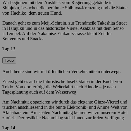
Wir beginnen mit dem Ausblick vom Regierungsgebäude in
Shinjuku, besuchen die berühmte Shibuya-Kreuzung und die Statue
von Hachikō, dem treuen Hund.
Danach geht es zum Meiji-Schrein, zur Trendmeile Takeshita Street
in Harajuku und in das historische Viertel Asakusa mit dem Sensō-
ji-Tempel. Auf der Nakamise-Einkaufsstrasse bleibt Zeit für
Souvenirs und Snacks.
Tag 13
Tokio
Auch heute sind wir mit öffentlichen Verkehrsmitteln unterwegs.
Zuerst geht es auf die futuristische Insel Odaiba in der Bucht von
Tokio. Von dort erfolgt die Weiterfahrt nach Hinode – je nach
Tagesplanung auch auf dem Wasserweg.
Am Nachmittag spazieren wir durch das elegante Ginza-Viertel und
tauchen anschliessend in die bunte Elektronik- und Anime-Welt von
Akihabara ein. Am späten Nachmittag kehren wir zu unserem Hotel
zurück. Der restliche Nachmittag steht Ihnen zur freien Verfügung.
Tag 14