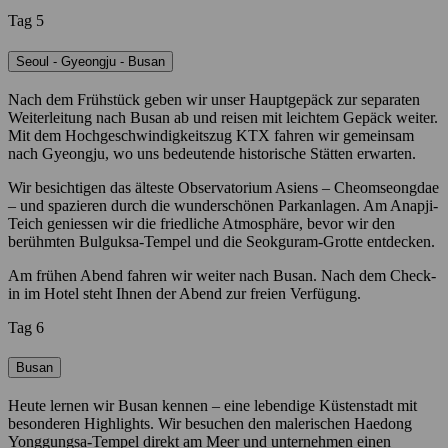
Tag 5
Seoul - Gyeongju - Busan
Nach dem Frühstück geben wir unser Hauptgepäck zur separaten
Weiterleitung nach Busan ab und reisen mit leichtem Gepäck weiter.
Mit dem Hochgeschwindigkeitszug KTX fahren wir gemeinsam
nach Gyeongju, wo uns bedeutende historische Stätten erwarten.
Wir besichtigen das älteste Observatorium Asiens – Cheomseongdae
– und spazieren durch die wunderschönen Parkanlagen. Am Anapji-
Teich geniessen wir die friedliche Atmosphäre, bevor wir den
berühmten Bulguksa-Tempel und die Seokguram-Grotte entdecken.
Am frühen Abend fahren wir weiter nach Busan. Nach dem Check-
in im Hotel steht Ihnen der Abend zur freien Verfügung.
Tag 6
Busan
Heute lernen wir Busan kennen – eine lebendige Küstenstadt mit
besonderen Highlights. Wir besuchen den malerischen Haedong
Yonggungsa-Tempel direkt am Meer und unternehmen einen