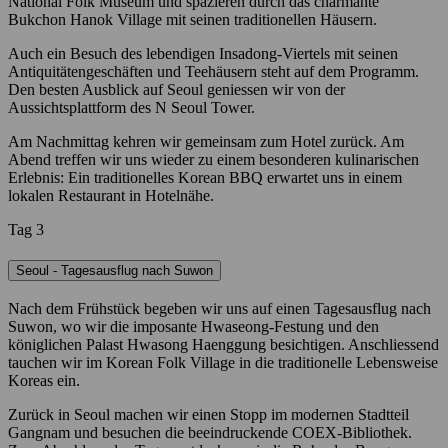
National Folk Museum und spazieren durch das charmante
Bukchon Hanok Village mit seinen traditionellen Häusern.
Auch ein Besuch des lebendigen Insadong-Viertels mit seinen
Antiquitätengeschäften und Teehäusern steht auf dem Programm.
Den besten Ausblick auf Seoul geniessen wir von der
Aussichtsplattform des N Seoul Tower.
Am Nachmittag kehren wir gemeinsam zum Hotel zurück. Am
Abend treffen wir uns wieder zu einem besonderen kulinarischen
Erlebnis: Ein traditionelles Korean BBQ erwartet uns in einem
lokalen Restaurant in Hotelnähe.
Tag 3
Seoul - Tagesausflug nach Suwon
Nach dem Frühstück begeben wir uns auf einen Tagesausflug nach
Suwon, wo wir die imposante Hwaseong-Festung und den
königlichen Palast Hwasong Haenggung besichtigen. Anschliessend
tauchen wir im Korean Folk Village in die traditionelle Lebensweise
Koreas ein.
Zurück in Seoul machen wir einen Stopp im modernen Stadtteil
Gangnam und besuchen die beeindruckende COEX-Bibliothek.