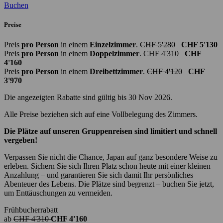
Buchen
Preise
Preis
pro Person
in einem
Einzelzimmer
.
CHF 5'280
CHF 5'130
Preis
pro Person
in einem
Doppelzimmer
.
CHF 4'310
CHF
4'160
Preis
pro Person
in einem
Dreibettzimmer
.
CHF 4'120
CHF
3'970
Die angezeigten Rabatte sind gültig bis 30 Nov 2026.
Alle Preise beziehen sich auf eine Vollbelegung des Zimmers.
Die Plätze auf unseren Gruppenreisen sind limitiert und schnell
vergeben!
Verpassen Sie nicht die Chance, Japan auf ganz besondere Weise zu
erleben. Sichern Sie sich Ihren Platz schon heute mit einer kleinen
Anzahlung – und garantieren Sie sich damit Ihr persönliches
Abenteuer des Lebens. Die Plätze sind begrenzt – buchen Sie jetzt,
um Enttäuschungen zu vermeiden.
Frühbucherrabatt
ab
CHF 4'310
CHF 4'160