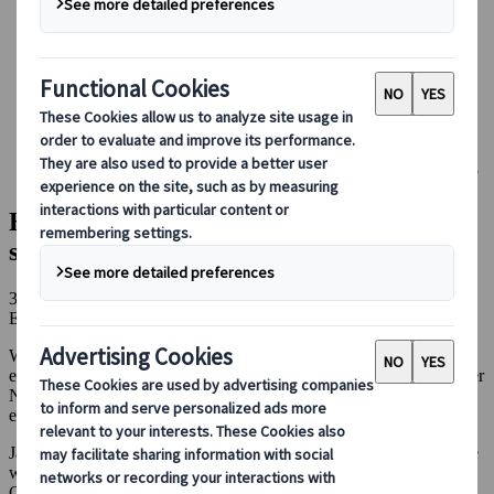
Bei uns buchen
Japan Rail Pass
Unterkunft
Online-Beratung
Japanspecialist
Japan Reiseblog
Highlights des Reiseziels
Haneda vs. Narita - Welchen Flughafen solltest du anfliegen?
Haneda vs. Narita - Welchen Flughafen
solltest du anfliegen?
31 Mär 2025
Empfohlen
Highlights des Reiseziels
Wenn du eine Reise nach Japan planst, kann es schwierig sein zu
entscheiden, welcher Flughafen am besten geeignet ist: Haneda oder
Narita in Tokio? In diesem Artikel gehen wir auf die Unterschiede
ein und helfen dir hoffentlich bei deiner Planung.
Japan verfügt über mehrere internationale Flughäfen, von denen die
wichtigsten Narita und Haneda (Tokio), Kansai (Osaka) sowie
Chubu (Nagoya) sind.