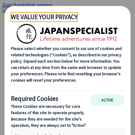
Zum Hauptinhalt springen
Startseite
Rundreisen
Individuelle Reisen
Gruppenreisen
Selbstfahrerreisen
Ausflüge
Massgeschneiderte Gruppenreisen
Japan Rail Pass
Wie wir arbeiten
Über uns
Treffen Sie unser Team
Werden Sie Teil unseres Teams
Japan Reiseblog
Saisonale Reisetipps
Highlights des Reiseziels
Kulturelle Einblicke
Kulinarische Erlebnisse
Entdecke Japan mit dem Zug
Häufig gestellte Fragen
Wichtige Informationen
Etikette in Japan
Autofahren in Japan