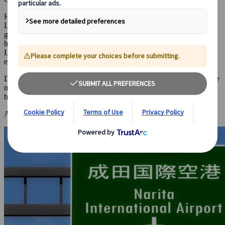
Haneda und Narita bedienen die meisten Langstreckenflüge aus
London, New York, Paris, Amsterdam und Helsinki. Es gibt auch
grössere internationale Flughäfen auf Kyushu und Hokkaido, aber
hier landen hauptsächlich Flüge aus Südkorea und China.
Langstreckenflüge von anderen Ländern steuern diese Flughäfen
eher nicht an.
Deshalb konzentrieren wir uns auf Haneda und Narita, da sie dir die
meisten Möglichkeiten bieten, deine Reise nach Japan in Tokio zu
beginnen.
Aber was genau unterscheidet diese beiden Flughäfen?