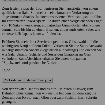
Zum letzten Stopp der Tour geniessen Sie – angeleitet von einem
qualifizierten Sake-Sommelier – eine kuratierte Verkostung mit
abgestimmten Snacks. In einem reservierten Verkostungsraum führt
Ihr zertifizierter Sake-Experte Sie durch einen vergleichenden Flight
von 10 Sake – von klaren, aromatischen Ginjo-Sorten über vollere
Junmai-Stile bis hin zu einem frischen, unpasteurisierten Sake, wie
er ausserhalb Japans kaum zu finden ist.
Erfahren Sie mehr über Serviertemperaturen, Gläserwahl und die
wichtigsten Kanji auf dem Etikett. Verkosten Sie die Sake-Auswahl
mit abgestimmten Snacks (vegetarisch auf Anfrage) und erleben Sie,
wie Salz, Umami, Schärfe und Süsse den Charakter im Glas
verändern. Zum Abschluss erhalten Sie einen kompakten
"Spickzettel" und persönliche Notizen.
13:00
Rückkehr zum Bahnhof Chusojima
Von der privaten Bar aus sind es nur 5 Minuten Fussweg zum
Bahnhof Chushojima, von wo aus Sie bequem mit dem Zug ins
Zentrum von Kyoto, nach Gion oder zum Fushimi-Inari-Schrein
gelangen.