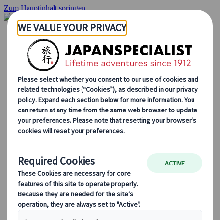
Zum Hauptinhalt springen
Startseite
Rundreisen
Individuelle Reisen
Gruppenreisen
Selbstfahrerreisen
Ausflüge
Massgeschneiderte Gruppenreisen
Japan Rail Pass
Wie wir arbeiten
Über uns
Treffen Sie unser Team
Werden Sie Teil unseres Teams
Japan Reiseblog
Saisonale Reisetipps
Highlights des Reiseziels
Kulturelle Einblicke
Kulinarische Erlebnisse
Entdecke Japan mit dem Zug
Häufig gestellte Fragen
Wichtige Informationen
Etikette in Japan
Autofahren in Japan