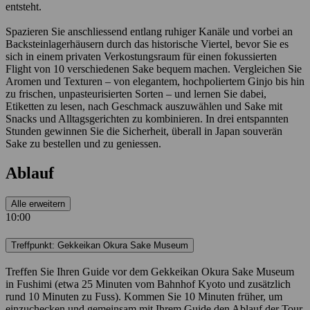
entsteht.
Spazieren Sie anschliessend entlang ruhiger Kanäle und vorbei an
Backsteinlagerhäusern durch das historische Viertel, bevor Sie es
sich in einem privaten Verkostungsraum für einen fokussierten
Flight von 10 verschiedenen Sake bequem machen. Vergleichen Sie
Aromen und Texturen – von elegantem, hochpoliertem Ginjo bis hin
zu frischen, unpasteurisierten Sorten – und lernen Sie dabei,
Etiketten zu lesen, nach Geschmack auszuwählen und Sake mit
Snacks und Alltagsgerichten zu kombinieren. In drei entspannten
Stunden gewinnen Sie die Sicherheit, überall in Japan souverän
Sake zu bestellen und zu geniessen.
Ablauf
Alle erweitern
10:00
Treffpunkt: Gekkeikan Okura Sake Museum
Treffen Sie Ihren Guide vor dem Gekkeikan Okura Sake Museum
in Fushimi (etwa 25 Minuten vom Bahnhof Kyoto und zusätzlich
rund 10 Minuten zu Fuss). Kommen Sie 10 Minuten früher, um
einzuchecken und gemeinsam mit Ihrem Guide den Ablauf der Tour