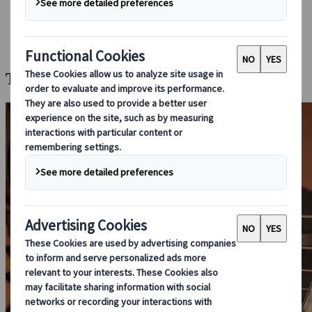
Bei uns buchen
Japan Rail Pass
Unterkunft
Online-Beratung
Tokios verborgene kulinarische Schätze