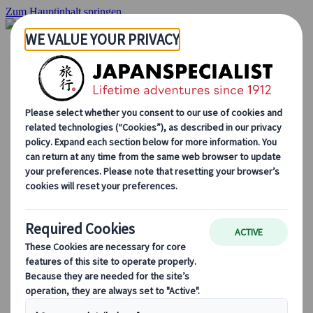
Zum Hauptinhalt springen
Startseite
Rundreisen
Individuelle Reisen
Gruppenreisen
Selbstfahrerreisen
Ausflüge
Massgeschneiderte Gruppenreisen
Japan Rail Pass
Wie wir arbeiten
Über uns
Treffen Sie unser Team
Werden Sie Teil unseres Teams
Japan Reiseblog
Saisonale Reisetipps
Highlights des Reiseziels
Kulturelle Einblicke
Kulinarische Erlebnisse
Entdecke Japan mit dem Zug
Häufig gestellte Fragen
Wichtige Informationen
Etikette in Japan
Autofahren in Japan