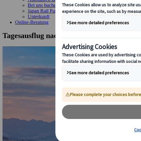
Bei uns buchen
Japan Rail Pass
Unterkunft
Online-Beratung
Tagesausflug nach Hiroshima und Miyaji