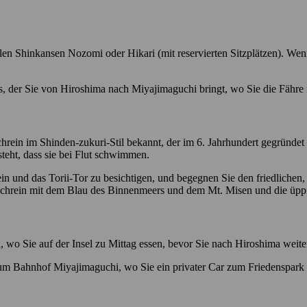
en Shinkansen Nozomi oder Hikari (mit reservierten Sitzplätzen). W
us, der Sie von Hiroshima nach Miyajimaguchi bringt, wo Sie die Fähr
 Schrein im Shinden-zukuri-Stil bekannt, der im 6. Jahrhundert gegründ
teht, dass sie bei Flut schwimmen.
n und das Torii-Tor zu besichtigen, und begegnen Sie den friedlichen, 
 Schrein mit dem Blau des Binnenmeers und dem Mt. Misen und die üppi
n, wo Sie auf der Insel zu Mittag essen, bevor Sie nach Hiroshima weite
 Bahnhof Miyajimaguchi, wo Sie ein privater Car zum Friedenspark 