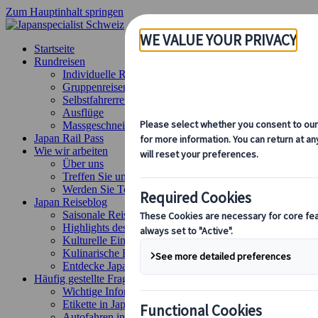
Zum Hauptinhalt springen
Startseite
Rundreisen
Individuelle Reisen
Gruppenreisen
Selbstfahrerreisen
Ausflüge
Massgeschneiderte Gruppenreisen
Japan Rail Pass
Wie wir arbeiten
Über uns
Treffen Sie unser Team
Werden Sie Teil unseres Teams
Japan Reiseblog
Saisonale Reisetipps
Highlights des Reiseziels
Kulturelle Einblicke
Kulinarische Erlebnisse
Entdecke Japan mit dem Zug
Häufig gestellte Fragen
Wichtige Informationen
Etikette in Japan
Autofahren in Japan