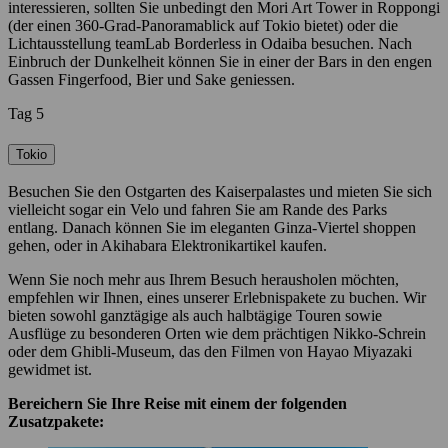
interessieren, sollten Sie unbedingt den Mori Art Tower in Roppongi
(der einen 360-Grad-Panoramablick auf Tokio bietet) oder die
Lichtausstellung teamLab Borderless in Odaiba besuchen. Nach
Einbruch der Dunkelheit können Sie in einer der Bars in den engen
Gassen Fingerfood, Bier und Sake geniessen.
Tag 5
Tokio
Besuchen Sie den Ostgarten des Kaiserpalastes und mieten Sie sich
vielleicht sogar ein Velo und fahren Sie am Rande des Parks
entlang. Danach können Sie im eleganten Ginza-Viertel shoppen
gehen, oder in Akihabara Elektronikartikel kaufen.
Wenn Sie noch mehr aus Ihrem Besuch herausholen möchten,
empfehlen wir Ihnen, eines unserer Erlebnispakete zu buchen. Wir
bieten sowohl ganztägige als auch halbtägige Touren sowie
Ausflüge zu besonderen Orten wie dem prächtigen Nikko-Schrein
oder dem Ghibli-Museum, das den Filmen von Hayao Miyazaki
gewidmet ist.
Bereichern Sie Ihre Reise mit einem der folgenden
Zusatzpakete: