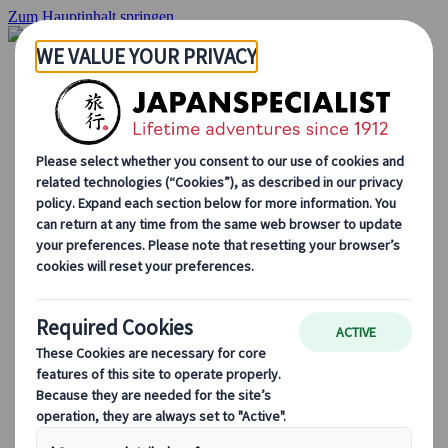
Zum Hauptinhalt springen
Startseite
Rundreisen
Individuelle Reisen
Gruppenreisen
Selbstfahrerreisen
Ausflüge
Massgeschneiderte Gruppenreisen
Japan Rail Pass
Wie wir arbeiten
Über uns
Treffen Sie unser Team
Werden Sie Teil unseres Teams
Japan Reiseblog
Saisonale Reisetipps
Highlights des Reiseziels
Kulturelle Einblicke
Kulinarische Erlebnisse
Entdecke Japan mit dem Zug
Häufig gestellte Fragen
Wichtige Informationen
Etikette in Japan
Autofahren in Japan