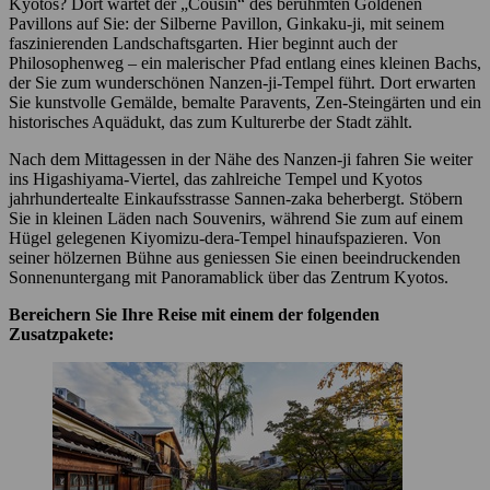
Kyotos? Dort wartet der „Cousin“ des berühmten Goldenen
Pavillons auf Sie: der Silberne Pavillon, Ginkaku-ji, mit seinem
faszinierenden Landschaftsgarten. Hier beginnt auch der
Philosophenweg – ein malerischer Pfad entlang eines kleinen Bachs,
der Sie zum wunderschönen Nanzen-ji-Tempel führt. Dort erwarten
Sie kunstvolle Gemälde, bemalte Paravents, Zen-Steingärten und ein
historisches Aquädukt, das zum Kulturerbe der Stadt zählt.
Nach dem Mittagessen in der Nähe des Nanzen-ji fahren Sie weiter
ins Higashiyama-Viertel, das zahlreiche Tempel und Kyotos
jahrhundertealte Einkaufsstrasse Sannen-zaka beherbergt. Stöbern
Sie in kleinen Läden nach Souvenirs, während Sie zum auf einem
Hügel gelegenen Kiyomizu-dera-Tempel hinaufspazieren. Von
seiner hölzernen Bühne aus geniessen Sie einen beeindruckenden
Sonnenuntergang mit Panoramablick über das Zentrum Kyotos.
Bereichern Sie Ihre Reise mit einem der folgenden
Zusatzpakete: