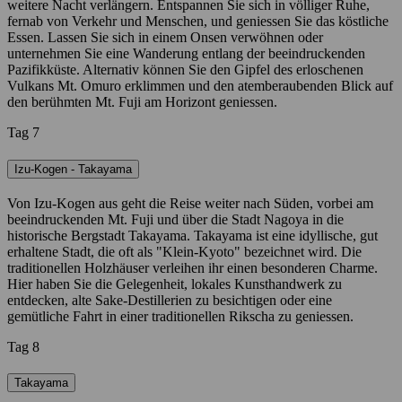
weitere Nacht verlängern. Entspannen Sie sich in völliger Ruhe,
fernab von Verkehr und Menschen, und geniessen Sie das köstliche
Essen. Lassen Sie sich in einem Onsen verwöhnen oder
unternehmen Sie eine Wanderung entlang der beeindruckenden
Pazifikküste. Alternativ können Sie den Gipfel des erloschenen
Vulkans Mt. Omuro erklimmen und den atemberaubenden Blick auf
den berühmten Mt. Fuji am Horizont geniessen.
Tag 7
Izu-Kogen - Takayama
Von Izu-Kogen aus geht die Reise weiter nach Süden, vorbei am
beeindruckenden Mt. Fuji und über die Stadt Nagoya in die
historische Bergstadt Takayama. Takayama ist eine idyllische, gut
erhaltene Stadt, die oft als "Klein-Kyoto" bezeichnet wird. Die
traditionellen Holzhäuser verleihen ihr einen besonderen Charme.
Hier haben Sie die Gelegenheit, lokales Kunsthandwerk zu
entdecken, alte Sake-Destillerien zu besichtigen oder eine
gemütliche Fahrt in einer traditionellen Rikscha zu geniessen.
Tag 8
Takayama