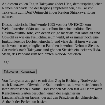
An diesem vollen Tag in Takayama (oder Hida, dem ursprünglichen
Namen der Stadt und der Region) empfehlen wir, das Car von
Takayama zum Dorf Ogimachi in der Region Shirakawa-go zu
nehmen.
Dieses historische Dorf wurde 1995 von der UNESCO zum
Weltkulturerbe erklärt und ist berühmt für seine traditionellen
Gassho-Zukuri-Höfe, von denen einige mehr als 250 Jahre alt sind.
Obwohl es wie ein Freilichtmuseum wirkt, ist es immer noch eine
funktionierende Dorfgemeinschaft, und viele der Häuser werden
noch von den ursprünglichen Familien bewohnt. Nehmen Sie das
Car zurück nach Takayama und gönnen Sie sich ein leckeres Hida-
Steak, das Pendant zum berühmten Kobe-Rindfleisch.
Tag 9
Takayama - Kanazawa
Von Takayama aus geht es mit dem Zug in Richtung Nordwesten
nach Kanazawa. Obwohl die Stadt modern ist, bewahrt sie dennoch
ihren historischen Charme. Hier können Sie den fast 400 Jahre alten
Kenroku-en Garten besuchen, einen der elegantesten
Landschaftsgärten Japans, der auf den Prinzipien der chinesischen
Ästhetik der Perfektion basiert.