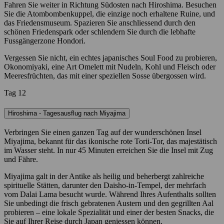
Fahren Sie weiter in Richtung Südosten nach Hiroshima. Besuchen
Sie die Atombombenkuppel, die einzige noch erhaltene Ruine, und
das Friedensmuseum. Spazieren Sie anschliessend durch den
schönen Friedenspark oder schlendern Sie durch die lebhafte
Fussgängerzone Hondori.
Vergessen Sie nicht, ein echtes japanisches Soul Food zu probieren,
Okonomiyaki, eine Art Omelett mit Nudeln, Kohl und Fleisch oder
Meeresfrüchten, das mit einer speziellen Sosse übergossen wird.
Tag 12
Hiroshima - Tagesausflug nach Miyajima
Verbringen Sie einen ganzen Tag auf der wunderschönen Insel
Miyajima, bekannt für das ikonische rote Torii-Tor, das majestätisch
im Wasser steht. In nur 45 Minuten erreichen Sie die Insel mit Zug
und Fähre.
Miyajima galt in der Antike als heilig und beherbergt zahlreiche
spirituelle Stätten, darunter den Daisho-in-Tempel, der mehrfach
vom Dalai Lama besucht wurde. Während Ihres Aufenthalts sollten
Sie unbedingt die frisch gebratenen Austern und den gegrillten Aal
probieren – eine lokale Spezialität und einer der besten Snacks, die
Sie auf Ihrer Reise durch Japan geniessen können.