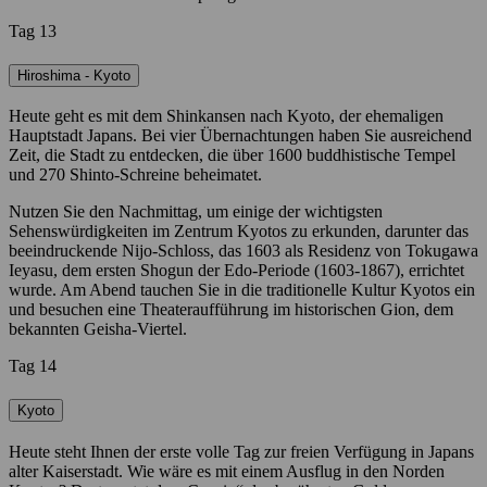
Tag 13
Hiroshima - Kyoto
Heute geht es mit dem Shinkansen nach Kyoto, der ehemaligen
Hauptstadt Japans. Bei vier Übernachtungen haben Sie ausreichend
Zeit, die Stadt zu entdecken, die über 1600 buddhistische Tempel
und 270 Shinto-Schreine beheimatet.
Nutzen Sie den Nachmittag, um einige der wichtigsten
Sehenswürdigkeiten im Zentrum Kyotos zu erkunden, darunter das
beeindruckende Nijo-Schloss, das 1603 als Residenz von Tokugawa
Ieyasu, dem ersten Shogun der Edo-Periode (1603-1867), errichtet
wurde. Am Abend tauchen Sie in die traditionelle Kultur Kyotos ein
und besuchen eine Theateraufführung im historischen Gion, dem
bekannten Geisha-Viertel.
Tag 14
Kyoto
Heute steht Ihnen der erste volle Tag zur freien Verfügung in Japans
alter Kaiserstadt. Wie wäre es mit einem Ausflug in den Norden