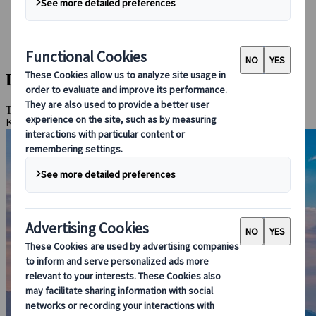
Bei uns buchen
Japan Rail Pass
Unterkunft
Online-Beratung
Die grosse Tour
Tokio, Miyajima, Hiroshima, Izu-Kogen, Kyoto, Takayama,
Kanazawa, Nara