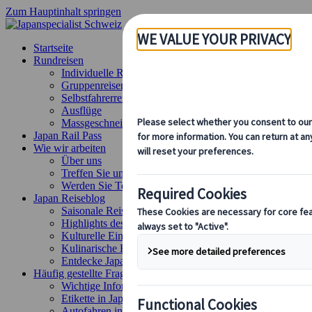
Zum Hauptinhalt springen
Startseite
Rundreisen
Individuelle Reisen
Gruppenreisen
Selbstfahrerreisen
Ausflüge
Massgeschneiderte Gruppenreisen
Japan Rail Pass
Wie wir arbeiten
Über uns
Treffen Sie unser Team
Werden Sie Teil unseres Teams
Japan Reiseblog
Saisonale Reisetipps
Highlights des Reiseziels
Kulturelle Einblicke
Kulinarische Erlebnisse
Entdecke Japan mit dem Zug
Häufig gestellte Fragen
Wichtige Informationen
Etikette in Japan
Autofahren in Japan