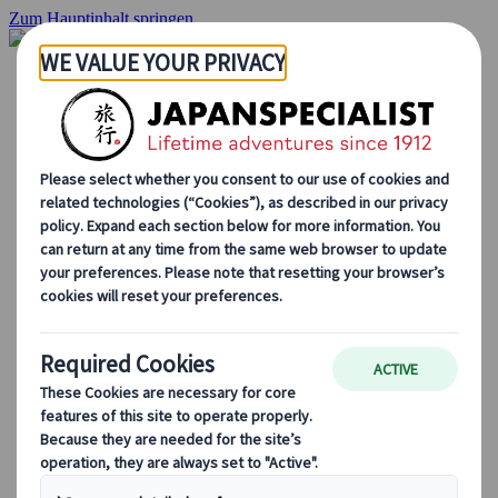
Zum Hauptinhalt springen
Startseite
Rundreisen
Individuelle Reisen
Gruppenreisen
Selbstfahrerreisen
Ausflüge
Massgeschneiderte Gruppenreisen
Japan Rail Pass
Wie wir arbeiten
Über uns
Treffen Sie unser Team
Werden Sie Teil unseres Teams
Japan Reiseblog
Saisonale Reisetipps
Highlights des Reiseziels
Kulturelle Einblicke
Kulinarische Erlebnisse
Entdecke Japan mit dem Zug
Häufig gestellte Fragen
Wichtige Informationen
Etikette in Japan
Autofahren in Japan