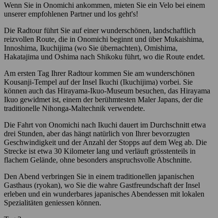
Wenn Sie in Onomichi ankommen, mieten Sie ein Velo bei einem
unserer empfohlenen Partner und los geht's!
Die Radtour führt Sie auf einer wunderschönen, landschaftlich
reizvollen Route, die in Onomichi beginnt und über Mukaishima,
Innoshima, Ikuchijima (wo Sie übernachten), Omishima,
Hakatajima und Oshima nach Shikoku führt, wo die Route endet.
Am ersten Tag Ihrer Radtour kommen Sie am wunderschönen
Kousanji-Tempel auf der Insel Ikuchi (Ikuchijima) vorbei. Sie
können auch das Hirayama-Ikuo-Museum besuchen, das Hirayama
Ikuo gewidmet ist, einem der berühmtesten Maler Japans, der die
traditionelle Nihonga-Maltechnik verwendete.
Die Fahrt von Onomichi nach Ikuchi dauert im Durchschnitt etwa
drei Stunden, aber das hängt natürlich von Ihrer bevorzugten
Geschwindigkeit und der Anzahl der Stopps auf dem Weg ab. Die
Strecke ist etwa 30 Kilometer lang und verläuft grösstenteils in
flachem Gelände, ohne besonders anspruchsvolle Abschnitte.
Den Abend verbringen Sie in einem traditionellen japanischen
Gasthaus (ryokan), wo Sie die wahre Gastfreundschaft der Insel
erleben und ein wunderbares japanisches Abendessen mit lokalen
Spezialitäten geniessen können.