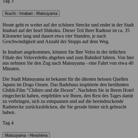
Tag 3
Ikuchi - Imabari - Matsuyama
Heute geht es weiter auf der schönen Strecke und endet in der Stadt
Imabari auf der Insel Shikoku. Dieser Teil Ihrer Radtour ist ca. 35
Kilometer lang und dauert etwa vier Stunden, je nach
Geschwindigkeit und Anzahl der Stopps auf dem Weg.
In Imabari angekommen, können Sie Ihre Velos in der örtlichen
Filiale des Veloverleihs abgeben und zum Bahnhof fahren. Von hier
aus nehmen Sie den Zug nach Matsuyama - eine Fahrt von etwa 40
Minuten.
Die Stadt Matsuyama ist bekannt für die ältesten heissen Quellen
Japans im Dogo Onsen. Das Badehaus inspirierte den berühmten
Ghibli-Film "Chihiro und die Hexen". Nachdem Sie in Ihrem Hotel
eingecheckt haben, empfehlen wir Ihnen, den Rest des Tages damit
zu verbringen, sich zu entspannen und auf die beeindruckende
Radstrecke zurückzublicken, die Sie gerade hinter sich gebracht
haben.
Tag 4
Matsuyama - Hiroshima