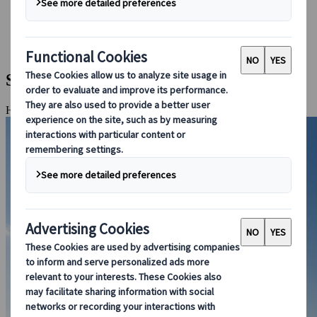
Bei uns buchen
Japan Rail Pass
Unterkunft
Online-Beratung
Shimanami Velotour
Hiroshima, Onomichi, Matsuyama, Insel Ikuchi