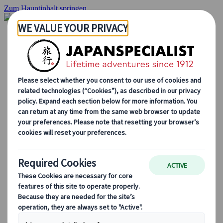
Zum Hauptinhalt springen
Startseite
Rundreisen
Individuelle Reisen
Gruppenreisen
Selbstfahrerreisen
Ausflüge
Massgeschneiderte Gruppenreisen
Japan Rail Pass
Wie wir arbeiten
Über uns
Treffen Sie unser Team
Werden Sie Teil unseres Teams
Japan Reiseblog
Saisonale Reisetipps
Highlights des Reiseziels
Kulturelle Einblicke
Kulinarische Erlebnisse
Entdecke Japan mit dem Zug
Häufig gestellte Fragen
Wichtige Informationen
Etikette in Japan
Autofahren in Japan