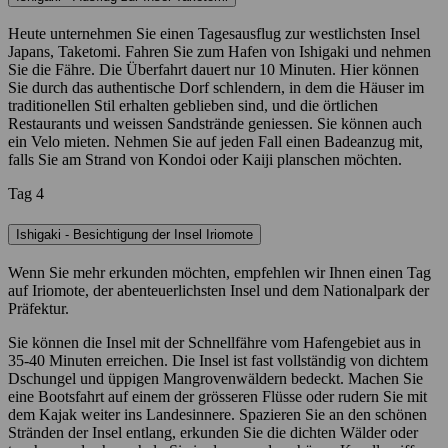
Heute unternehmen Sie einen Tagesausflug zur westlichsten Insel
Japans, Taketomi. Fahren Sie zum Hafen von Ishigaki und nehmen
Sie die Fähre. Die Überfahrt dauert nur 10 Minuten. Hier können
Sie durch das authentische Dorf schlendern, in dem die Häuser im
traditionellen Stil erhalten geblieben sind, und die örtlichen
Restaurants und weissen Sandstrände geniessen. Sie können auch
ein Velo mieten. Nehmen Sie auf jeden Fall einen Badeanzug mit,
falls Sie am Strand von Kondoi oder Kaiji planschen möchten.
Tag 4
Ishigaki - Besichtigung der Insel Iriomote
Wenn Sie mehr erkunden möchten, empfehlen wir Ihnen einen Tag
auf Iriomote, der abenteuerlichsten Insel und dem Nationalpark der
Präfektur.
Sie können die Insel mit der Schnellfähre vom Hafengebiet aus in
35-40 Minuten erreichen. Die Insel ist fast vollständig von dichtem
Dschungel und üppigen Mangrovenwäldern bedeckt. Machen Sie
eine Bootsfahrt auf einem der grösseren Flüsse oder rudern Sie mit
dem Kajak weiter ins Landesinnere. Spazieren Sie an den schönen
Stränden der Insel entlang, erkunden Sie die dichten Wälder oder