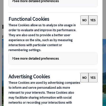
Bei uns buchen
Japan Rail Pass
Unterkunft
Online-Beratung
Ferien in Ishigaki
Fukuoka, Osaka, Insel Ishigaki, Tokashiki-Insel, Okinawa-Inseln