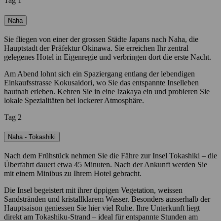
Tag 1
Naha
Sie fliegen von einer der grossen Städte Japans nach Naha, die
Hauptstadt der Präfektur Okinawa. Sie erreichen Ihr zentral
gelegenes Hotel in Eigenregie und verbringen dort die erste Nacht.
Am Abend lohnt sich ein Spaziergang entlang der lebendigen
Einkaufsstrasse Kokusaidori, wo Sie das entspannte Inselleben
hautnah erleben. Kehren Sie in eine Izakaya ein und probieren Sie
lokale Spezialitäten bei lockerer Atmosphäre.
Tag 2
Naha - Tokashiki
Nach dem Frühstück nehmen Sie die Fähre zur Insel Tokashiki – die
Überfahrt dauert etwa 45 Minuten. Nach der Ankunft werden Sie
mit einem Minibus zu Ihrem Hotel gebracht.
Die Insel begeistert mit ihrer üppigen Vegetation, weissen
Sandstränden und kristallklarem Wasser. Besonders ausserhalb der
Hauptsaison geniessen Sie hier viel Ruhe. Ihre Unterkunft liegt
direkt am Tokashiku-Strand – ideal für entspannte Stunden am