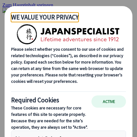
Zum Hauptinhalt springen
Startseite
Rundreisen
Individuelle Reisen
Gruppenreisen
Selbstfahrerreisen
Ausflüge
Massgeschneiderte Gruppenreisen
Japan Rail Pass
Wie wir arbeiten
Über uns
Treffen Sie unser Team
Werden Sie Teil unseres Teams
Japan Reiseblog
Saisonale Reisetipps
Highlights des Reiseziels
Kulturelle Einblicke
Kulinarische Erlebnisse
Entdecke Japan mit dem Zug
Häufig gestellte Fragen
Wichtige Informationen
Etikette in Japan
Autofahren in Japan