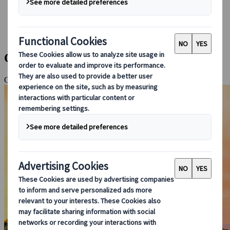
Bei uns buchen
Japan Rail Pass
Unterkunft
Online-Beratung
Okinawa: Inselträume in Japans Süden
Okinawa-Inseln, Naha, Tokashiki-Insel