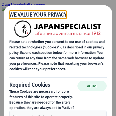
Zum Hauptinhalt springen
Startseite
Rundreisen
Individuelle Reisen
Gruppenreisen
Selbstfahrerreisen
Ausflüge
Massgeschneiderte Gruppenreisen
Japan Rail Pass
Wie wir arbeiten
Über uns
Treffen Sie unser Team
Werden Sie Teil unseres Teams
Japan Reiseblog
Saisonale Reisetipps
Highlights des Reiseziels
Kulturelle Einblicke
Kulinarische Erlebnisse
Entdecke Japan mit dem Zug
Häufig gestellte Fragen
Wichtige Informationen
Etikette in Japan
Autofahren in Japan