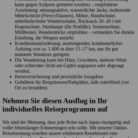
kann gegen Aufpreis gemietet werden) – empfohlene
Ausrüstung: atmungsaktive, wasserdichte Jacke, isolierende
Mittelschicht (Fleece/Daunen), Mütze, Handschuhe,
mittelhohe/hohe Wanderschuhe, Rucksack 20–30 l mit
Regenschutz, Stirnlampe (für Notfälle), Sonnenschutz,
Müllbeutel, Wanderstöcke empfohlen – vermeiden Sie dunkle
Kleidung, die Wespen anzieht.
Konditionsanforderung: anstrengender, kontinuierlicher
Aufstieg von ca. 1.600 m über 15–17 km, nur für gut
trainierte Wanderer geeignet
Die Wanderung kann bei Hitze, Gewittern, starkem Wind
oder schlechter Sicht am Gipfel angepasst oder abgesagt
werden.
Reiseversicherung und persönliche Ausgaben
Gebühren für Bergstrassen/Parkplätze, falls zutreffend (vor
Ort zu bezahlen)
Nehmen Sie diesen Ausflug in Ihr
individuelles Reiseprogramm auf
Wir sind der Meinung, dass jede Reise nach Japan einzigartig und
voller lebenslanger Erinnerungen sein sollte. Mit unserer Online-
Reiseberatung erstellen unsere erfahrenen Reiseberater eine