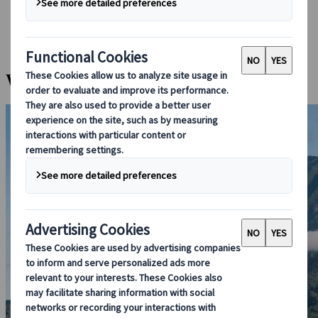
Bei uns buchen
Japan Rail Pass
Unterkunft
Online-Beratung
Wanderung auf den Mt. Yotei