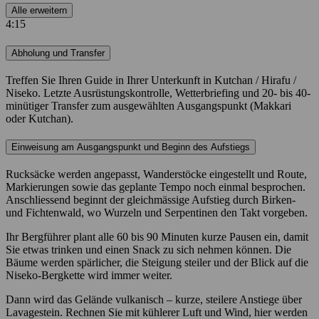
Alle erweitern
4:15
Abholung und Transfer
Treffen Sie Ihren Guide in Ihrer Unterkunft in Kutchan / Hirafu /
Niseko. Letzte Ausrüstungskontrolle, Wetterbriefing und 20- bis 40-
minütiger Transfer zum ausgewählten Ausgangspunkt (Makkari
oder Kutchan).
Einweisung am Ausgangspunkt und Beginn des Aufstiegs
Rucksäcke werden angepasst, Wanderstöcke eingestellt und Route,
Markierungen sowie das geplante Tempo noch einmal besprochen.
Anschliessend beginnt der gleichmässige Aufstieg durch Birken-
und Fichtenwald, wo Wurzeln und Serpentinen den Takt vorgeben.
Ihr Bergführer plant alle 60 bis 90 Minuten kurze Pausen ein, damit
Sie etwas trinken und einen Snack zu sich nehmen können. Die
Bäume werden spärlicher, die Steigung steiler und der Blick auf die
Niseko-Bergkette wird immer weiter.
Dann wird das Gelände vulkanisch – kurze, steilere Anstiege über
Lavagestein. Rechnen Sie mit kühlerer Luft und Wind, hier werden