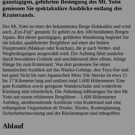
ganztägigen, geführten Besteigung des Mt. Yotei
geniessen Sie spektakuläre Ausblicke entlang des
Kraterrands.
Der Mt. Yotei ist einer der bekanntesten Berge Hokkaidos und wird
auch „Ezo-Fuji“ genannt. Er gehört zu den 100 berühmten Bergen
Japans. Bei dieser ganztägigen, geführten Wanderung begleitet Sie
ein lokaler, qualifizierter Bergführer auf einer der beiden
Hauptrouten (Makkari oder Kutchan), die je nach Wetter- und
Wegbedingungen ausgewählt wird. Der Aufstieg führt zunächst
durch bewaldetes Gelände und anschliessend über offene, felsige
Hänge bis zum Kraterrand. Von dort geniessen Sie einen
fantastischen Ausblick auf das Niseko-Gebirge, den Toya-See und
bei guter Sicht bis zum Japanischen Meer. Die Strecke ist etwa 15
bis 17 Kilometer lang und umfasst rund 1.600 Höhenmeter. Eine
gute Kondition sowie geeignete Wanderschuhe und wetterfeste
Kleidung sind erforderlich. Die Abholung inBesteigen Sie den Mt.
Yotei mit einem erfahrenen Bergführer – 1.600 Höhenmeter
Aufstieg, atemberaubende Ausblicke vom Kraterrand und eine
reibungslose Organisation ab Niseko. Niseko, Routenplanung,
Sicherheitseinweisung und der Rücktransport sind inbegriffen.
Ablauf