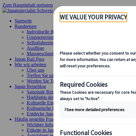
Zum Hauptinhalt springen
Startseite
Rundreisen
Individuelle Reisen
Gruppenreisen
Selbstfahrerreisen
Ausflüge
Massgeschneiderte Gruppenreisen
Japan Rail Pass
Wie wir arbeiten
Über uns
Treffen Sie unser Team
Werden Sie Teil unseres Teams
Japan Reiseblog
Saisonale Reisetipps
Highlights des Reiseziels
Kulturelle Einblicke
Kulinarische Erlebnisse
Entdecke Japan mit dem Zug
Häufig gestellte Fragen
Wichtige Informationen
Etikette in Japan
Autofahren in Japan