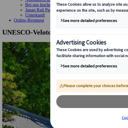
Bei uns buchen
Japan Rail Pass
Unterkunft
Online-Beratung
UNESCO-Velotour durch West-Kyoto