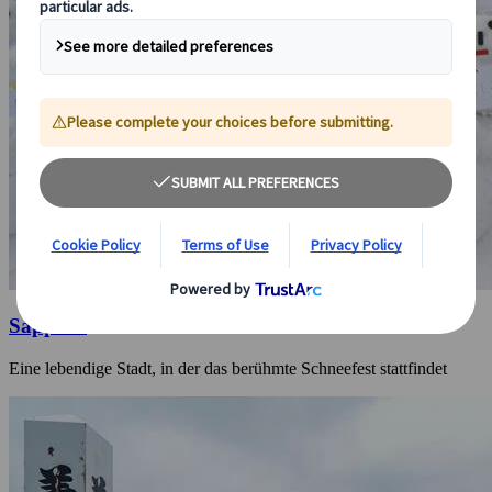
Sapporo
Eine lebendige Stadt, in der das berühmte Schneefest stattfindet