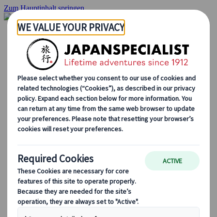
Zum Hauptinhalt springen
Startseite
Rundreisen
Individuelle Reisen
Gruppenreisen
Selbstfahrerreisen
Ausflüge
Massgeschneiderte Gruppenreisen
Japan Rail Pass
Wie wir arbeiten
Über uns
Treffen Sie unser Team
Werden Sie Teil unseres Teams
Japan Reiseblog
Saisonale Reisetipps
Highlights des Reiseziels
Kulturelle Einblicke
Kulinarische Erlebnisse
Entdecke Japan mit dem Zug
Häufig gestellte Fragen
Wichtige Informationen
Etikette in Japan
Autofahren in Japan