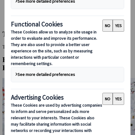
Bei uns buchen
Japan Rail Pass
Unterkunft
Online-Beratung
Toya-See
This Destination is disabled to display.
Entdecken Sie andere Reiseziele in dieser
Region