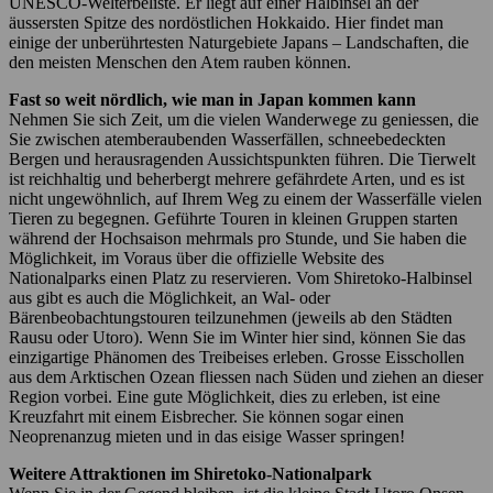
UNESCO-Welterbeliste. Er liegt auf einer Halbinsel an der
äussersten Spitze des nordöstlichen Hokkaido. Hier findet man
einige der unberührtesten Naturgebiete Japans – Landschaften, die
den meisten Menschen den Atem rauben können.
Fast so weit nördlich, wie man in Japan kommen kann
Nehmen Sie sich Zeit, um die vielen Wanderwege zu geniessen, die
Sie zwischen atemberaubenden Wasserfällen, schneebedeckten
Bergen und herausragenden Aussichtspunkten führen. Die Tierwelt
ist reichhaltig und beherbergt mehrere gefährdete Arten, und es ist
nicht ungewöhnlich, auf Ihrem Weg zu einem der Wasserfälle vielen
Tieren zu begegnen. Geführte Touren in kleinen Gruppen starten
während der Hochsaison mehrmals pro Stunde, und Sie haben die
Möglichkeit, im Voraus über die offizielle Website des
Nationalparks einen Platz zu reservieren. Vom Shiretoko-Halbinsel
aus gibt es auch die Möglichkeit, an Wal- oder
Bärenbeobachtungstouren teilzunehmen (jeweils ab den Städten
Rausu oder Utoro). Wenn Sie im Winter hier sind, können Sie das
einzigartige Phänomen des Treibeises erleben. Grosse Eisschollen
aus dem Arktischen Ozean fliessen nach Süden und ziehen an dieser
Region vorbei. Eine gute Möglichkeit, dies zu erleben, ist eine
Kreuzfahrt mit einem Eisbrecher. Sie können sogar einen
Neoprenanzug mieten und in das eisige Wasser springen!
Weitere Attraktionen im Shiretoko-Nationalpark