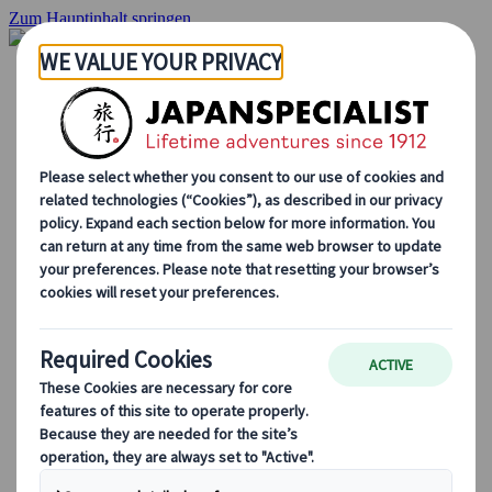
Zum Hauptinhalt springen
Startseite
Rundreisen
Individuelle Reisen
Gruppenreisen
Selbstfahrerreisen
Ausflüge
Massgeschneiderte Gruppenreisen
Japan Rail Pass
Wie wir arbeiten
Über uns
Treffen Sie unser Team
Werden Sie Teil unseres Teams
Japan Reiseblog
Saisonale Reisetipps
Highlights des Reiseziels
Kulturelle Einblicke
Kulinarische Erlebnisse
Entdecke Japan mit dem Zug
Häufig gestellte Fragen
Wichtige Informationen
Etikette in Japan
Autofahren in Japan