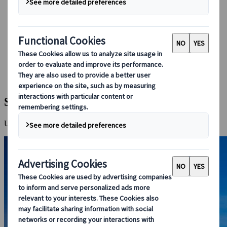
Bei uns buchen
Japan Rail Pass
Unterkunft
Online-Beratung
Japanspecialist
Reiseziele
Alle Reiseziele
Shiretoko-Nationalpark
Shiretoko-Nationalpark
Unberührte Natur, wilde Bären und Walbeobachtung in Nordjapan