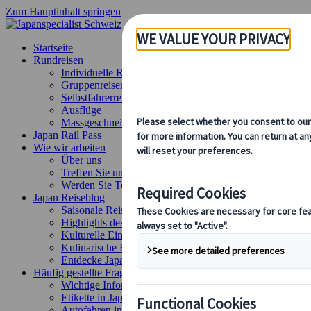
Zum Hauptinhalt springen
Startseite
Rundreisen
Individuelle Reisen
Gruppenreisen
Selbstfahrerreisen
Ausflüge
Massgeschneiderte Gruppenreisen
Japan Rail Pass
Wie wir arbeiten
Über uns
Treffen Sie unser Team
Werden Sie Teil unseres Teams
Japan Reiseblog
Saisonale Reisetipps
Highlights des Reiseziels
Kulturelle Einblicke
Kulinarische Erlebnisse
Entdecke Japan mit dem Zug
Häufig gestellte Fragen
Wichtige Informationen
Etikette in Japan
Autofahren in Japan