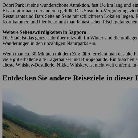
Odori Park ist eine wunderschöne Attraktion, fast 1½ km lang und eine
Eisskulptur nach der anderen gefüllt. Das Susukino-Vergnügungsviertel
Restaurants und Bars Seite an Seite mit schlichteren Lokalen liegen. 
Kornkammer, und hier bekommt man fantastischen frisch gefangenen Fi
Weitere Sehenswürdigkeiten in Sapporo
Die Stadt ist das ganze Jahr über reizvoll. Im Winter sind die umli
Wanderungen in den unzähligen Naturparks ein.
Wenn man ca. 30 Minuten mit dem Zug fährt, erreicht man das alte Fis
viele gut erhaltene alte Lagerhäuser und Bürogebäude. Ein bisschen 
älteste Whiskey-Destillerie, Nikka Whiskey, ist nicht weit entfernt, i
Entdecken Sie andere Reiseziele in dieser