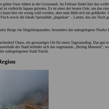
 grüne Oase mitten in der Grossstadt. Im Februar findet hier das weltbe
 ist vielleicht Japans grösstes. Es ist einer der besten Orte, um das e
Es kann hier ein wenig wild werden, aber man fühlt sich nie gefährdet.
sch sowie die lokale Spezialität „jingiskan“ – Lamm, das am Tisch geg
egenden Berge ein Skigebietparadies, besonders das nahegelegene Nisek
cherdorf Otaru, ein grossartiger Ort für einen Tagesausflug. Das gut er
ausserhalb der Stadt befindet sich das sogenannte „Hering Mansion“, w
n der nahegelegenen Stadt Yoichi.
 Region