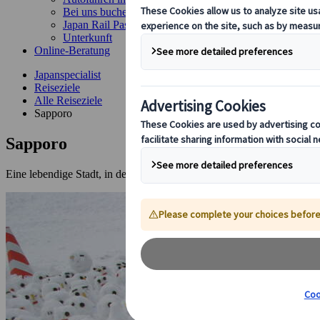
Bei uns buchen
Japan Rail Pass
Unterkunft
Online-Beratung
Japanspecialist
Reiseziele
Alle Reiseziele
Sapporo
Sapporo
Eine lebendige Stadt, in der das berühmte Schneefest stattfindet