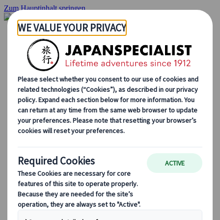
Zum Hauptinhalt springen
Startseite
Rundreisen
Individuelle Reisen
Gruppenreisen
Selbstfahrerreisen
Ausflüge
Massgeschneiderte Gruppenreisen
Japan Rail Pass
Wie wir arbeiten
Über uns
Treffen Sie unser Team
Werden Sie Teil unseres Teams
Japan Reiseblog
Saisonale Reisetipps
Highlights des Reiseziels
Kulturelle Einblicke
Kulinarische Erlebnisse
Entdecke Japan mit dem Zug
Häufig gestellte Fragen
Wichtige Informationen
Etikette in Japan
Autofahren in Japan