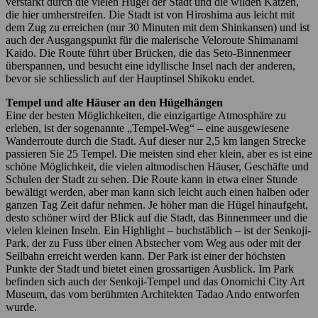
verstärkt durch die vielen Hügel der Stadt und die wilden Katzen,
die hier umherstreifen. Die Stadt ist von Hiroshima aus leicht mit
dem Zug zu erreichen (nur 30 Minuten mit dem Shinkansen) und ist
auch der Ausgangspunkt für die malerische Veloroute Shimanami
Kaido. Die Route führt über Brücken, die das Seto-Binnenmeer
überspannen, und besucht eine idyllische Insel nach der anderen,
bevor sie schliesslich auf der Hauptinsel Shikoku endet.
Tempel und alte Häuser an den Hügelhängen
Eine der besten Möglichkeiten, die einzigartige Atmosphäre zu
erleben, ist der sogenannte „Tempel-Weg“ – eine ausgewiesene
Wanderroute durch die Stadt. Auf dieser nur 2,5 km langen Strecke
passieren Sie 25 Tempel. Die meisten sind eher klein, aber es ist eine
schöne Möglichkeit, die vielen altmodischen Häuser, Geschäfte und
Schulen der Stadt zu sehen. Die Route kann in etwa einer Stunde
bewältigt werden, aber man kann sich leicht auch einen halben oder
ganzen Tag Zeit dafür nehmen. Je höher man die Hügel hinaufgeht,
desto schöner wird der Blick auf die Stadt, das Binnenmeer und die
vielen kleinen Inseln. Ein Highlight – buchstäblich – ist der Senkoji-
Park, der zu Fuss über einen Abstecher vom Weg aus oder mit der
Seilbahn erreicht werden kann. Der Park ist einer der höchsten
Punkte der Stadt und bietet einen grossartigen Ausblick. Im Park
befinden sich auch der Senkoji-Tempel und das Onomichi City Art
Museum, das vom berühmten Architekten Tadao Ando entworfen
wurde.