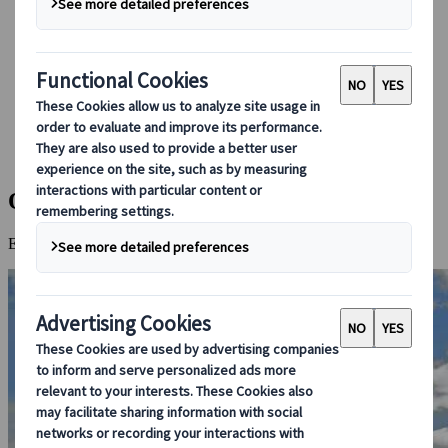
Bei uns buchen
Japan Rail Pass
Unterkunft
Online-Beratung
Japanspecialist
Reiseziele
Alle Reiseziele
Onomichi
Onomichi
Eine wunderschöne Küstenstadt mit malerischen Landschaften