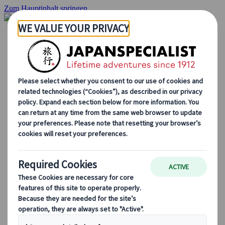
Zum Hauptinhalt springen
Startseite
Rundreisen
Individuelle Reisen
Gruppenreisen
Selbstfahrerreisen
Ausflüge
Massgeschneiderte Gruppenreisen
Japan Rail Pass
Wie wir arbeiten
Über uns
Treffen Sie unser Team
Werden Sie Teil unseres Teams
Japan Reiseblog
Saisonale Reisetipps
Highlights des Reiseziels
Kulturelle Einblicke
Kulinarische Erlebnisse
Entdecke Japan mit dem Zug
Häufig gestellte Fragen
Wichtige Informationen
Etikette in Japan
Autofahren in Japan