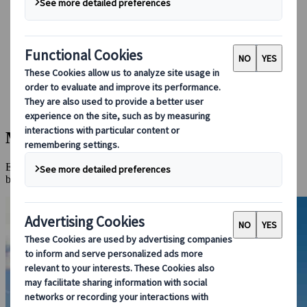
Bei uns buchen
Japan Rail Pass
Unterkunft
Online-Beratung
Japanspecialist
Reiseziele
Alle Reiseziele
Miyajima
Miyajima
Eine heilige Insel, auf der sich Japans atemberaubendster Schrein
befindet