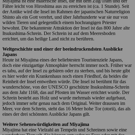
Miyajima ist eine malerische Insel, die mit dem Zug/Tram und der
Fähre leicht von Hiroshima aus zu erreichen ist (ca. 1 Stunde). Seit
der Antike wird die Insel im Rahmen der japanischen Naturreligion
Shinto als ein Gott verehrt, und über Jahrhunderte war sie nur von
wilden Tieren und gelegentlich einem hochrangigen Priester
bewohnt. Die bekannteste Attraktion der Insel ist das 800 Jahre alte
Itsukushima-Schrein. Der Schrein ist auf dem Meeresboden
errichtet, um das heilige Land nicht zu berühren.
Weltgeschichte und einer der beeindruckendsten Ausblicke
Japans
Heute ist Miyajima eines der beliebtesten Touristenziele Japans,
doch eine einzigartige Atmosphäre herrscht immer noch. Früher war
es tabu, auf der Insel zu gebären oder zu sterben, und bis heute gibt
es hier weder ein Krankenhaus noch einen Friedhof, da beides die
Reinheit der Insel entweihen würde. Die Insel ist berühmt für das
wunderschöne, von der UNESCO geschützte Itsukushima-Schrein
aus dem Jahr 1168, das auf Pfosten im Wasser errichtet wurde. Der
Schrein besteht aus Holz und wurde mehrmals wieder aufgebaut,
jedoch immer sehr genau nach dem Original. Weiter draussen im
Meer, vor dem Schrein, steht das 16 Meter hohe Tor (otorii), das als
eines der drei schönsten Ausblicke Japans gilt.
Weitere Sehenswürdigkeiten auf Miyajima
Miyajima hat eine Vielzahl an Tempeln und Schreinen sowie eine