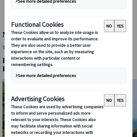
Bei uns buchen
Japan Rail Pass
Unterkunft
Online-Beratung
Mishima
This Destination is disabled to display.
Entdecken Sie andere Reiseziele in dieser
Region