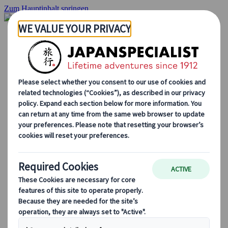
Zum Hauptinhalt springen
Startseite
Rundreisen
Individuelle Reisen
Gruppenreisen
Selbstfahrerreisen
Ausflüge
Massgeschneiderte Gruppenreisen
Japan Rail Pass
Wie wir arbeiten
Über uns
Treffen Sie unser Team
Werden Sie Teil unseres Teams
Japan Reiseblog
Saisonale Reisetipps
Highlights des Reiseziels
Kulturelle Einblicke
Kulinarische Erlebnisse
Entdecke Japan mit dem Zug
Häufig gestellte Fragen
Wichtige Informationen
Etikette in Japan
Autofahren in Japan