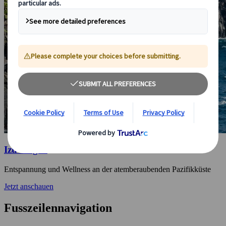
Izu-Kogen
Entspannung und Wellness an der atemberaubenden Pazifikküste
Jetzt anschauen
Fusszeilennavigation