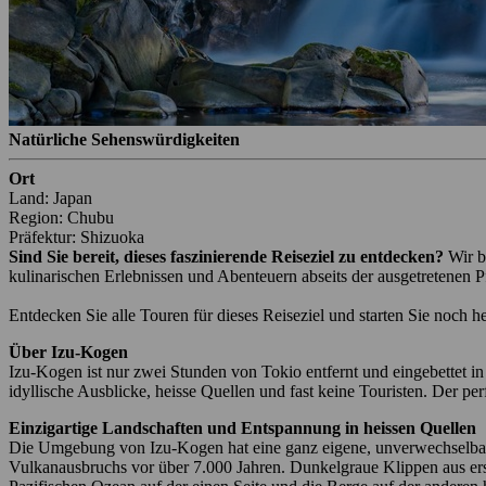
Natürliche Sehenswürdigkeiten
Ort
Land: Japan
Region: Chubu
Präfektur: Shizuoka
Sind Sie bereit, dieses faszinierende Reiseziel zu entdecken?
Wir b
kulinarischen Erlebnissen und Abenteuern abseits der ausgetretenen P
Entdecken Sie alle Touren für dieses Reiseziel und starten Sie noch h
Über Izu-Kogen
Izu-Kogen ist nur zwei Stunden von Tokio entfernt und eingebettet i
idyllische Ausblicke, heisse Quellen und fast keine Touristen. Der p
Einzigartige Landschaften und Entspannung in heissen Quellen
Die Umgebung von Izu-Kogen hat eine ganz eigene, unverwechselbare S
Vulkanausbruchs vor über 7.000 Jahren. Dunkelgraue Klippen aus ers