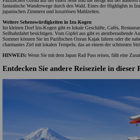
Pazifischen Ozean auf der einen Seite und die Berge auf der anderen 
fantastische Wanderwege durch den Wald. Eines der Highlights in Izu
japanischen Zimmern und luxuriösen Mahlzeiten.
Weitere Sehenswürdigkeiten in Izu-Kogen
Im kleinen Dorf Izu-Kogen gibt es lokale Geschäfte, Cafés, Restaura
Seilbahnfahrt besichtigen. Vom Gipfel aus gibt es atemberaubende Ausb
Sommer können Sie im Pazifischen Ozean Kajak fahren oder die naheg
charmantes Ziel mit lokalen Tempeln, das an einem der schönsten Strä
HINWEIS:
Wenn Sie mit dem Japan Rail Pass reisen, fällt eine Zus
Entdecken Sie andere Reiseziele in dieser