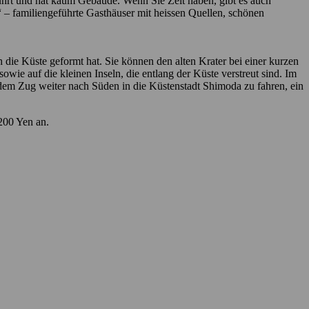
rührt und hat kaum Gebäude. Wenn Sie Zeit haben, gibt es auch
 – familiengeführte Gasthäuser mit heissen Quellen, schönen
die Küste geformt hat. Sie können den alten Krater bei einer kurzen
owie auf die kleinen Inseln, die entlang der Küste verstreut sind. Im
dem Zug weiter nach Süden in die Küstenstadt Shimoda zu fahren, ein
200 Yen an.