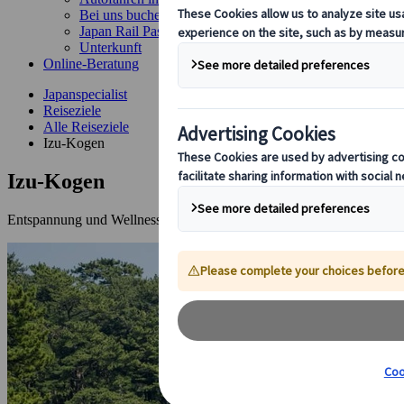
Bei uns buchen
Japan Rail Pass
Unterkunft
Online-Beratung
Japanspecialist
Reiseziele
Alle Reiseziele
Izu-Kogen
Izu-Kogen
Entspannung und Wellness an der atemberaubenden Pazifikküste