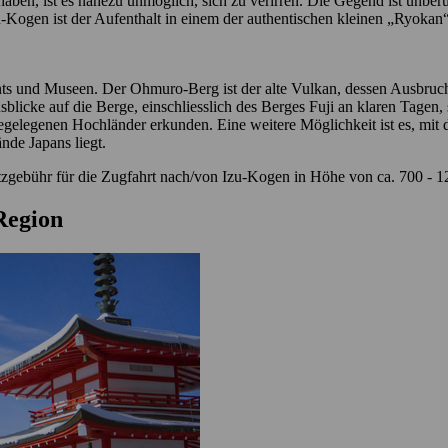
haben, ist es nahezu unmöglich, sich zu verirren. Die Gegend ist unbe
-Kogen ist der Aufenthalt in einem der authentischen kleinen „Ryokan“
nts und Museen. Der Ohmuro-Berg ist der alte Vulkan, dessen Ausbruch 
licke auf die Berge, einschliesslich des Berges Fuji an klaren Tagen, s
elegenen Hochländer erkunden. Eine weitere Möglichkeit ist es, mit 
nde Japans liegt.
atzgebühr für die Zugfahrt nach/von Izu-Kogen in Höhe von ca. 700 - 1
 Region