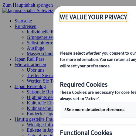
Zum Hauptinhalt springen
Startseite
Rundreisen
Individuelle Reisen
Gruppenreisen
Selbstfahrerreisen
Ausflüge
Massgeschneiderte Gruppenreisen
Japan Rail Pass
Wie wir arbeiten
Über uns
Treffen Sie unser Team
Werden Sie Teil unseres Teams
Japan Reiseblog
Saisonale Reisetipps
Highlights des Reiseziels
Kulturelle Einblicke
Kulinarische Erlebnisse
Entdecke Japan mit dem Zug
Häufig gestellte Fragen
Wichtige Informationen
Etikette in Japan
Autofahren in Japan