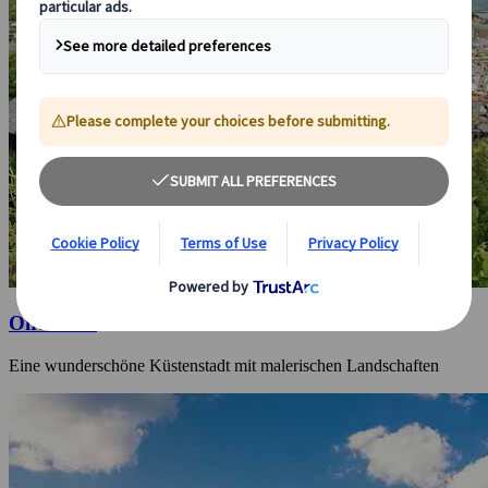
Onomichi
Eine wunderschöne Küstenstadt mit malerischen Landschaften