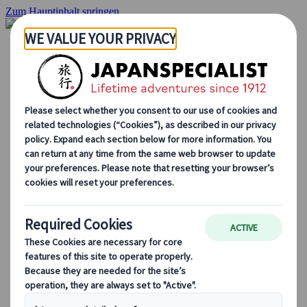
Zum Hauptinhalt springen
Startseite
Rundreisen
Individuelle Reisen
Gruppenreisen
Selbstfahrerreisen
Ausflüge
Massgeschneiderte Gruppenreisen
Japan Rail Pass
Wie wir arbeiten
Über uns
Treffen Sie unser Team
Werden Sie Teil unseres Teams
Japan Reiseblog
Saisonale Reisetipps
Highlights des Reiseziels
Kulturelle Einblicke
Kulinarische Erlebnisse
Entdecke Japan mit dem Zug
Häufig gestellte Fragen
Wichtige Informationen
Etikette in Japan
Autofahren in Japan