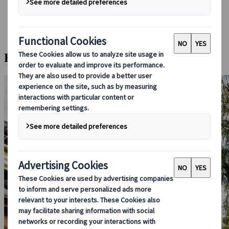
Bei uns buchen
Japan Rail Pass
Unterkunft
Online-Beratung
Halbtägige Velotour durch Ost-Kyoto