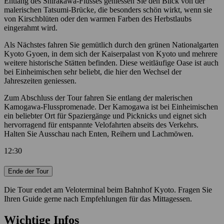
Entlang des Shirakawa-Flusses geniessen Sie den Blick von der
malerischen Tatsumi-Brücke, die besonders schön wirkt, wenn sie
von Kirschblüten oder den warmen Farben des Herbstlaubs
eingerahmt wird.
Als Nächstes fahren Sie gemütlich durch den grünen Nationalgarten
Kyoto Gyoen, in dem sich der Kaiserpalast von Kyoto und mehrere
weitere historische Stätten befinden. Diese weitläufige Oase ist auch
bei Einheimischen sehr beliebt, die hier den Wechsel der
Jahreszeiten geniessen.
Zum Abschluss der Tour fahren Sie entlang der malerischen
Kamogawa-Flusspromenade. Der Kamogawa ist bei Einheimischen
ein beliebter Ort für Spaziergänge und Picknicks und eignet sich
hervorragend für entspannte Velofahrten abseits des Verkehrs.
Halten Sie Ausschau nach Enten, Reihern und Lachmöwen.
12:30
Ende der Tour
Die Tour endet am Veloterminal beim Bahnhof Kyoto. Fragen Sie
Ihren Guide gerne nach Empfehlungen für das Mittagessen.
Wichtige Infos