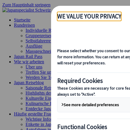
Zum Hauptinhalt springen
Startseite
Rundreisen
Individuelle Reisen
Gruppenreisen
Selbstfahrerreisen
Ausflüge
Massgeschneiderte Gruppenreisen
Japan Rail Pass
Wie wir arbeiten
Über uns
Treffen Sie unser Team
Werden Sie Teil unseres Teams
Japan Reiseblog
Saisonale Reisetipps
Highlights des Reiseziels
Kulturelle Einblicke
Kulinarische Erlebnisse
Entdecke Japan mit dem Zug
Häufig gestellte Fragen
Wichtige Informationen
Etikette in Japan
Autofahren in Japan