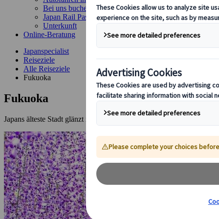
Bei uns buchen
Japan Rail Pass
Unterkunft
Online-Beratung
Japanspecialist
Reiseziele
Alle Reiseziele
Fukuoka
Fukuoka
Japans älteste Stadt glänzt mit lebendiger Innenstadt und Gastonomie