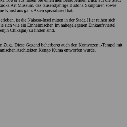
ka Tower aus haben Sie einen atemberaubenden Blick auf die Stadt
 Fukuoka Art Museum, das tausendjährige Buddha-Skulpturen sowie
 Kunst aus ganz Asien spezialisiert hat.
rleben, ist die Nakasu-Insel mitten in der Stadt. Hier reihen sich
e sich wie ein Einheimischer. Im nahegelegenen Einkaufsviertel
enjin Chikagai) zu finden sind.
dem Zug). Diese Gegend beherbergt auch den Komyozenji-Tempel mit
apanischen Architekten Kengo Kuma entworfen wurde.