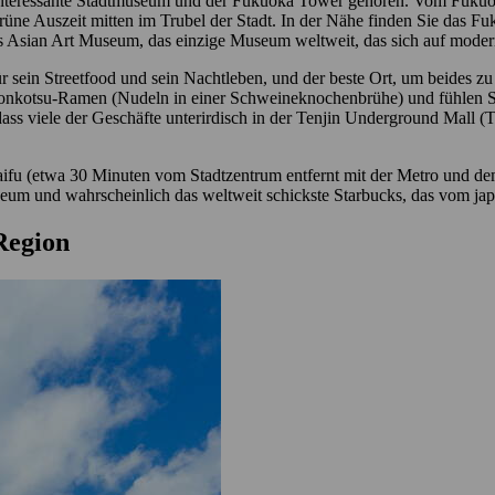
s interessante Stadtmuseum und der Fukuoka Tower gehören. Vom Fukuo
grüne Auszeit mitten im Trubel der Stadt. In der Nähe finden Sie das
Asian Art Museum, das einzige Museum weltweit, das sich auf moderne
r sein Streetfood und sein Nachtleben, und der beste Ort, um beides zu e
e Tonkotsu-Ramen (Nudeln in einer Schweineknochenbrühe) und fühlen Si
ass viele der Geschäfte unterirdisch in der Tenjin Underground Mall (T
aifu (etwa 30 Minuten vom Stadtzentrum entfernt mit der Metro und 
seum und wahrscheinlich das weltweit schickste Starbucks, das vom j
 Region