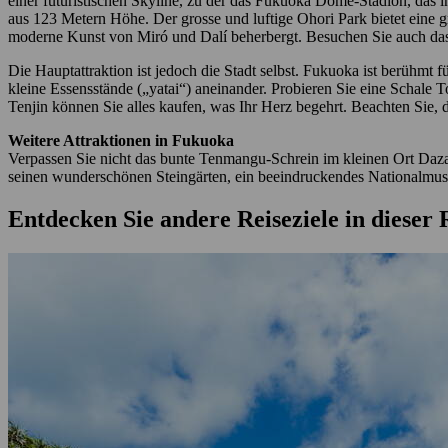
einer futuristischen Skyline, zu der das Fukuoka Dome-Stadion, da
aus 123 Metern Höhe. Der grosse und luftige Ohori Park bietet eine 
moderne Kunst von Miró und Dalí beherbergt. Besuchen Sie auch das 
Die Hauptattraktion ist jedoch die Stadt selbst. Fukuoka ist berühmt fü
kleine Essensstände („yatai“) aneinander. Probieren Sie eine Schal
Tenjin können Sie alles kaufen, was Ihr Herz begehrt. Beachten Sie, d
Weitere Attraktionen in Fukuoka
Verpassen Sie nicht das bunte Tenmangu-Schrein im kleinen Ort Daz
seinen wunderschönen Steingärten, ein beeindruckendes Nationalmu
Entdecken Sie andere Reiseziele in dieser