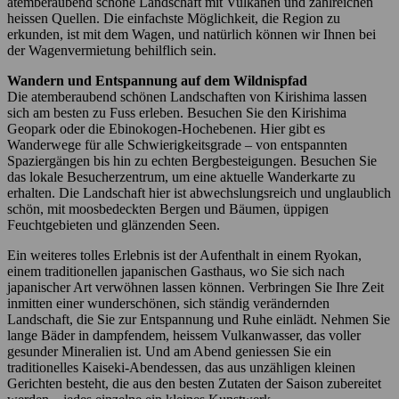
atemberaubend schöne Landschaft mit Vulkanen und zahlreichen
heissen Quellen. Die einfachste Möglichkeit, die Region zu
erkunden, ist mit dem Wagen, und natürlich können wir Ihnen bei
der Wagenvermietung behilflich sein.
Wandern und Entspannung auf dem Wildnispfad
Die atemberaubend schönen Landschaften von Kirishima lassen
sich am besten zu Fuss erleben. Besuchen Sie den Kirishima
Geopark oder die Ebinokogen-Hochebenen. Hier gibt es
Wanderwege für alle Schwierigkeitsgrade – von entspannten
Spaziergängen bis hin zu echten Bergbesteigungen. Besuchen Sie
das lokale Besucherzentrum, um eine aktuelle Wanderkarte zu
erhalten. Die Landschaft hier ist abwechslungsreich und unglaublich
schön, mit moosbedeckten Bergen und Bäumen, üppigen
Feuchtgebieten und glänzenden Seen.
​​​​Ein weiteres tolles Erlebnis ist der Aufenthalt in einem Ryokan,
einem traditionellen japanischen Gasthaus, wo Sie sich nach
japanischer Art verwöhnen lassen können. Verbringen Sie Ihre Zeit
inmitten einer wunderschönen, sich ständig verändernden
Landschaft, die Sie zur Entspannung und Ruhe einlädt. Nehmen Sie
lange Bäder in dampfendem, heissem Vulkanwasser, das voller
gesunder Mineralien ist. Und am Abend geniessen Sie ein
traditionelles Kaiseki-Abendessen, das aus unzähligen kleinen
Gerichten besteht, die aus den besten Zutaten der Saison zubereitet