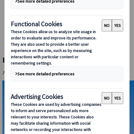
Bei uns buchen
Japan Rail Pass
Unterkunft
Online-Beratung
Japanspecialist
Reiseziele
Alle Reiseziele
Kirishima
Kirishima
Atemberaubende Natur und entspannende heisse Quellen