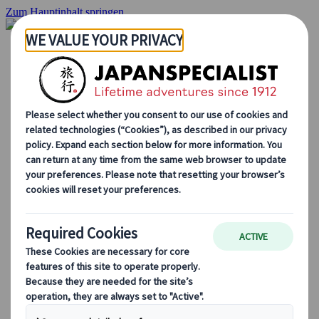
Zum Hauptinhalt springen
Startseite
Rundreisen
Individuelle Reisen
Gruppenreisen
Selbstfahrerreisen
Ausflüge
Massgeschneiderte Gruppenreisen
Japan Rail Pass
Wie wir arbeiten
Über uns
Treffen Sie unser Team
Werden Sie Teil unseres Teams
Japan Reiseblog
Saisonale Reisetipps
Highlights des Reiseziels
Kulturelle Einblicke
Kulinarische Erlebnisse
Entdecke Japan mit dem Zug
Häufig gestellte Fragen
Wichtige Informationen
Etikette in Japan
Autofahren in Japan