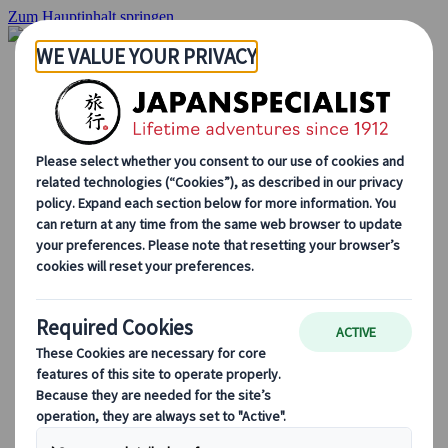
Zum Hauptinhalt springen
Startseite
Rundreisen
Individuelle Reisen
Gruppenreisen
Selbstfahrerreisen
Ausflüge
Massgeschneiderte Gruppenreisen
Japan Rail Pass
Wie wir arbeiten
Über uns
Treffen Sie unser Team
Werden Sie Teil unseres Teams
Japan Reiseblog
Saisonale Reisetipps
Highlights des Reiseziels
Kulturelle Einblicke
Kulinarische Erlebnisse
Entdecke Japan mit dem Zug
Häufig gestellte Fragen
Wichtige Informationen
Etikette in Japan
Autofahren in Japan