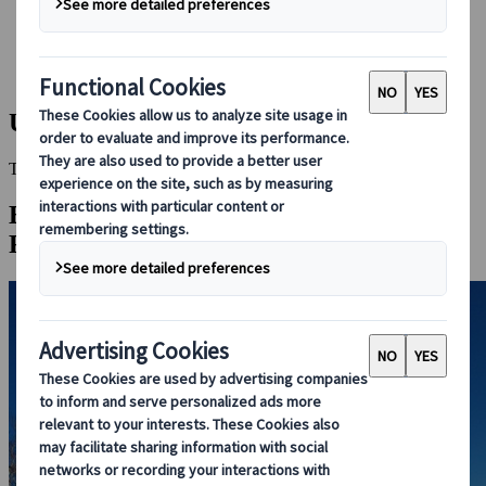
Bei uns buchen
Japan Rail Pass
Unterkunft
Online-Beratung
Utoro Onsen
This Destination is disabled to display.
Entdecken Sie andere Reiseziele in dieser
Region