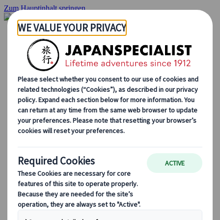
Zum Hauptinhalt springen
Startseite
Rundreisen
Individuelle Reisen
Gruppenreisen
Selbstfahrerreisen
Ausflüge
Massgeschneiderte Gruppenreisen
Japan Rail Pass
Wie wir arbeiten
Über uns
Treffen Sie unser Team
Werden Sie Teil unseres Teams
Japan Reiseblog
Saisonale Reisetipps
Highlights des Reiseziels
Kulturelle Einblicke
Kulinarische Erlebnisse
Entdecke Japan mit dem Zug
Häufig gestellte Fragen
Wichtige Informationen
Etikette in Japan
Autofahren in Japan