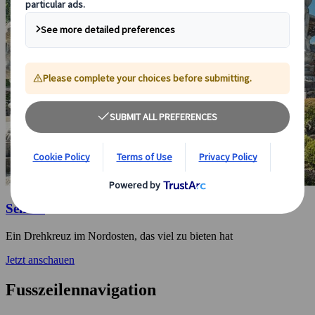
Sendai
Ein Drehkreuz im Nordosten, das viel zu bieten hat
Jetzt anschauen
Fusszeilennavigation