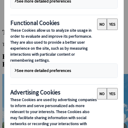
Bei uns buchen
Japan Rail Pass
Unterkunft
Online-Beratung
Towada-See
This Destination is disabled to display.
Entdecken Sie andere Reiseziele in dieser
Region