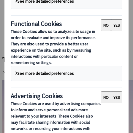
Bei uns buchen
Japan Rail Pass
Unterkunft
Online-Beratung
Japanspecialist
Reiseziele
Alle Reiseziele
Tokio
Tokio
Neonlichter, Traditionen und alles dazwischen