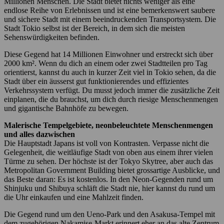
Millionen Menschen. Die Stadt bietet nichts weniger als eine
endlose Reihe von Erlebnissen und ist eine bemerkenswert saubere
und sichere Stadt mit einem beeindruckenden Transportsystem. Die
Stadt Tokio selbst ist der Bereich, in dem sich die meisten
Sehenswürdigkeiten befinden.
Diese Gegend hat 14 Millionen Einwohner und erstreckt sich über
2000 km². Wenn du dich an einem oder zwei Stadtteilen pro Tag
orientierst, kannst du auch in kurzer Zeit viel in Tokio sehen, da die
Stadt über ein äusserst gut funktionierendes und effizientes
Verkehrssystem verfügt. Du musst jedoch immer die zusätzliche Zeit
einplanen, die du brauchst, um dich durch riesige Menschenmengen
und gigantische Bahnhöfe zu bewegen.
Malerische Tempelgebiete, neonbeleuchtete Menschenmengen
und alles dazwischen
Die Hauptstadt Japans ist voll von Kontrasten. Verpasse nicht die
Gelegenheit, die weitläufige Stadt von oben aus einem ihrer vielen
Türme zu sehen. Der höchste ist der Tokyo Skytree, aber auch das
Metropolitan Government Building bietet grossartige Ausblicke, und
das Beste daran: Es ist kostenlos. In den Neon-Gegenden rund um
Shinjuku und Shibuya schläft die Stadt nie, hier kannst du rund um
die Uhr einkaufen und eine Mahlzeit finden.
Die Gegend rund um den Ueno-Park und den Asakusa-Tempel mit
dem zugehörigen Nakamise-Markt erinnert eher an das alte Zentrum