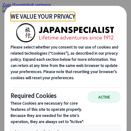
Zum Hauptinhalt springen
Startseite
Rundreisen
Individuelle Reisen
Gruppenreisen
Selbstfahrerreisen
Ausflüge
Massgeschneiderte Gruppenreisen
Japan Rail Pass
Wie wir arbeiten
Über uns
Treffen Sie unser Team
Werden Sie Teil unseres Teams
Japan Reiseblog
Saisonale Reisetipps
Highlights des Reiseziels
Kulturelle Einblicke
Kulinarische Erlebnisse
Entdecke Japan mit dem Zug
Häufig gestellte Fragen
Wichtige Informationen
Etikette in Japan
Autofahren in Japan