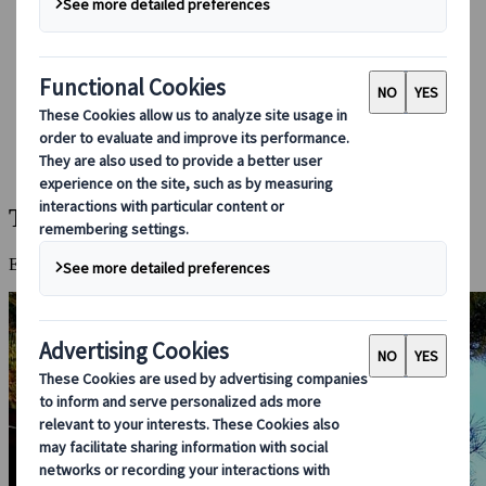
Bei uns buchen
Japan Rail Pass
Unterkunft
Online-Beratung
Japanspecialist
Reiseziele
Alle Reiseziele
Takayama
Takayama
Eine Stadt, in der die Zeit stehen geblieben ist