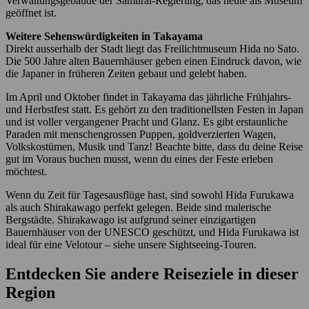
Verwaltungsgebäude der Samurai-Regierung, das heute als Museum
geöffnet ist.
Weitere Sehenswürdigkeiten in Takayama
Direkt ausserhalb der Stadt liegt das Freilichtmuseum Hida no Sato.
Die 500 Jahre alten Bauernhäuser geben einen Eindruck davon, wie
die Japaner in früheren Zeiten gebaut und gelebt haben.
Im April und Oktober findet in Takayama das jährliche Frühjahrs-
und Herbstfest statt. Es gehört zu den traditionellsten Festen in Japan
und ist voller vergangener Pracht und Glanz. Es gibt erstaunliche
Paraden mit menschengrossen Puppen, goldverzierten Wagen,
Volkskostümen, Musik und Tanz! Beachte bitte, dass du deine Reise
gut im Voraus buchen musst, wenn du eines der Feste erleben
möchtest.
Wenn du Zeit für Tagesausflüge hast, sind sowohl Hida Furukawa
als auch Shirakawago perfekt gelegen. Beide sind malerische
Bergstädte. Shirakawago ist aufgrund seiner einzigartigen
Bauernhäuser von der UNESCO geschützt, und Hida Furukawa ist
ideal für eine Velotour – siehe unsere Sightseeing-Touren.
Entdecken Sie andere Reiseziele in dieser
Region