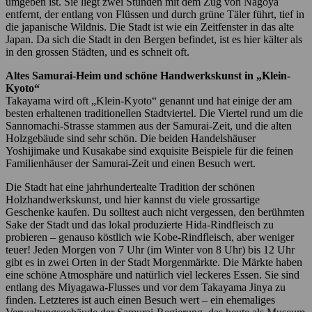
umgeben ist. Sie liegt zwei Stunden mit dem Zug von Nagoya
entfernt, der entlang von Flüssen und durch grüne Täler führt, tief in
die japanische Wildnis. Die Stadt ist wie ein Zeitfenster in das alte
Japan. Da sich die Stadt in den Bergen befindet, ist es hier kälter als
in den grossen Städten, und es schneit oft.
Altes Samurai-Heim und schöne Handwerkskunst in „Klein-
Kyoto“
Takayama wird oft „Klein-Kyoto“ genannt und hat einige der am
besten erhaltenen traditionellen Stadtviertel. Die Viertel rund um die
Sannomachi-Strasse stammen aus der Samurai-Zeit, und die alten
Holzgebäude sind sehr schön. Die beiden Handelshäuser
Yoshijimake und Kusakabe sind exquisite Beispiele für die feinen
Familienhäuser der Samurai-Zeit und einen Besuch wert.
Die Stadt hat eine jahrhundertealte Tradition der schönen
Holzhandwerkskunst, und hier kannst du viele grossartige
Geschenke kaufen. Du solltest auch nicht vergessen, den berühmten
Sake der Stadt und das lokal produzierte Hida-Rindfleisch zu
probieren – genauso köstlich wie Kobe-Rindfleisch, aber weniger
teuer! Jeden Morgen von 7 Uhr (im Winter von 8 Uhr) bis 12 Uhr
gibt es in zwei Orten in der Stadt Morgenmärkte. Die Märkte haben
eine schöne Atmosphäre und natürlich viel leckeres Essen. Sie sind
entlang des Miyagawa-Flusses und vor dem Takayama Jinya zu
finden. Letzteres ist auch einen Besuch wert – ein ehemaliges