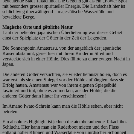
bedeutende Stadt Takachiho. Die Gegend gilt als ein „Power Spot“
mit besonders grosser spiritueller Energie. Die Landschaft hier ist
schlichtweg überwältigend – majestätische Wasserfälle und
bewaldete Berge.
Magische Orte und göttliche Natur
Laut der beliebten japanischen Überlieferung war dieses Gebiet
einst der Spielplatz der Götter in der Zeit der Legenden.
Die Sonnengöttin Amaterasu, von der angeblich der japanische
Kaiser abstammt, geriet hier mit ihrem Bruder in Streit und
versteckte sich in einer Höhle. Dies führte zu einer ewigen Nacht in
Japan.
Die anderen Götter versuchten, sie wieder herauszuholen, doch es
war erst, als sie einen Spiegel vor der Höhle aufhängten, dass sie
Erfolg hatten. Amaterasu war von ihrem eigenen Spiegelbild
fasziniert und trat, ohne es zu merken, aus der Höhle, die die
anderen Götter dann hinter ihr verschlossen!
Im Amano Iwato-Schrein kann man die Höhle sehen, aber nicht
betreten.
Ein absolutes Highlight ist jedoch die atemberaubende Takachiho-
Schlucht. Hier kann man ein Ruderboot mieten und den Fluss
entlang hoher Klippen und Wasserfälle von unirdischer Schönheit