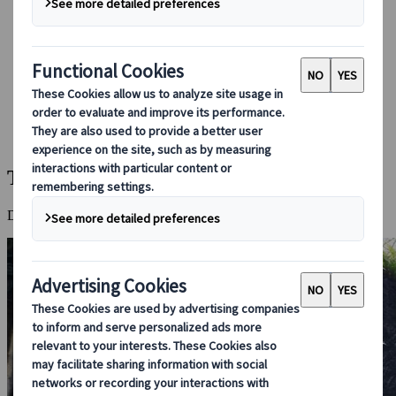
Bei uns buchen
Japan Rail Pass
Unterkunft
Online-Beratung
Japanspecialist
Reiseziele
Alle Reiseziele
Takachiho
Takachiho
Der sagenumwobene "Spielplatz der Götter" mit mystischer Natur