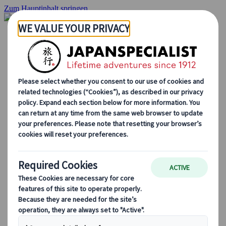
Zum Hauptinhalt springen
Startseite
Rundreisen
Individuelle Reisen
Gruppenreisen
Selbstfahrerreisen
Ausflüge
Massgeschneiderte Gruppenreisen
Japan Rail Pass
Wie wir arbeiten
Über uns
Treffen Sie unser Team
Werden Sie Teil unseres Teams
Japan Reiseblog
Saisonale Reisetipps
Highlights des Reiseziels
Kulturelle Einblicke
Kulinarische Erlebnisse
Entdecke Japan mit dem Zug
Häufig gestellte Fragen
Wichtige Informationen
Etikette in Japan
Autofahren in Japan