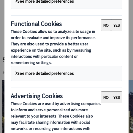
Bei uns buchen
Japan Rail Pass
Unterkunft
Online-Beratung
Japanspecialist
Reiseziele
Alle Reiseziele
Shibu Onsen
Shibu Onsen
Heisse Quellen, informelle Unterkünfte und wilde Affen