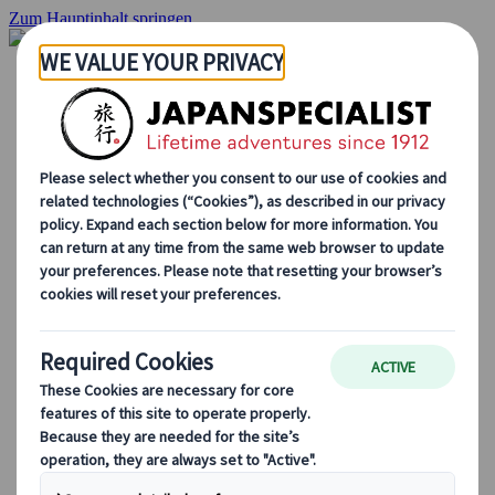
Zum Hauptinhalt springen
Startseite
Rundreisen
Individuelle Reisen
Gruppenreisen
Selbstfahrerreisen
Ausflüge
Massgeschneiderte Gruppenreisen
Japan Rail Pass
Wie wir arbeiten
Über uns
Treffen Sie unser Team
Werden Sie Teil unseres Teams
Japan Reiseblog
Saisonale Reisetipps
Highlights des Reiseziels
Kulturelle Einblicke
Kulinarische Erlebnisse
Entdecke Japan mit dem Zug
Häufig gestellte Fragen
Wichtige Informationen
Etikette in Japan
Autofahren in Japan