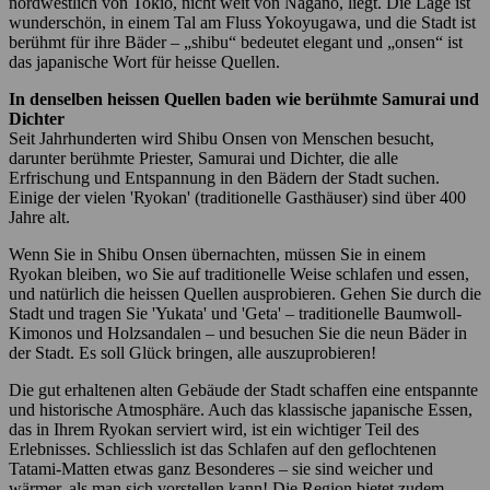
nordwestlich von Tokio, nicht weit von Nagano, liegt. Die Lage ist
wunderschön, in einem Tal am Fluss Yokoyugawa, und die Stadt ist
berühmt für ihre Bäder – „shibu“ bedeutet elegant und „onsen“ ist
das japanische Wort für heisse Quellen.
In denselben heissen Quellen baden wie berühmte Samurai und
Dichter
Seit Jahrhunderten wird Shibu Onsen von Menschen besucht,
darunter berühmte Priester, Samurai und Dichter, die alle
Erfrischung und Entspannung in den Bädern der Stadt suchen.
Einige der vielen 'Ryokan' (traditionelle Gasthäuser) sind über 400
Jahre alt.
Wenn Sie in Shibu Onsen übernachten, müssen Sie in einem
Ryokan bleiben, wo Sie auf traditionelle Weise schlafen und essen,
und natürlich die heissen Quellen ausprobieren. Gehen Sie durch die
Stadt und tragen Sie 'Yukata' und 'Geta' – traditionelle Baumwoll-
Kimonos und Holzsandalen – und besuchen Sie die neun Bäder in
der Stadt. Es soll Glück bringen, alle auszuprobieren!
Die gut erhaltenen alten Gebäude der Stadt schaffen eine entspannte
und historische Atmosphäre. Auch das klassische japanische Essen,
das in Ihrem Ryokan serviert wird, ist ein wichtiger Teil des
Erlebnisses. Schliesslich ist das Schlafen auf den geflochtenen
Tatami-Matten etwas ganz Besonderes – sie sind weicher und
wärmer, als man sich vorstellen kann! Die Region bietet zudem