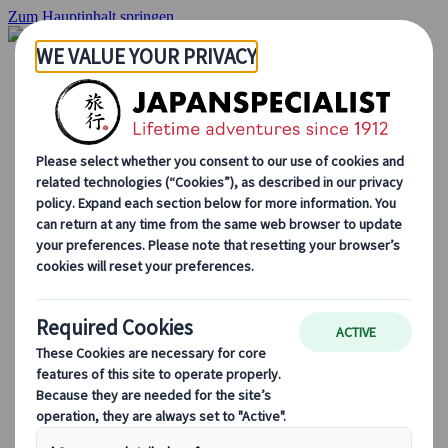
Zum Hauptinhalt springen
Startseite
Rundreisen
Individuelle Reisen
Gruppenreisen
Selbstfahrerreisen
Ausflüge
Massgeschneiderte Gruppenreisen
Japan Rail Pass
Wie wir arbeiten
Über uns
Treffen Sie unser Team
Werden Sie Teil unseres Teams
Japan Reiseblog
Saisonale Reisetipps
Highlights des Reiseziels
Kulturelle Einblicke
Kulinarische Erlebnisse
Entdecke Japan mit dem Zug
Häufig gestellte Fragen
Wichtige Informationen
Etikette in Japan
Autofahren in Japan