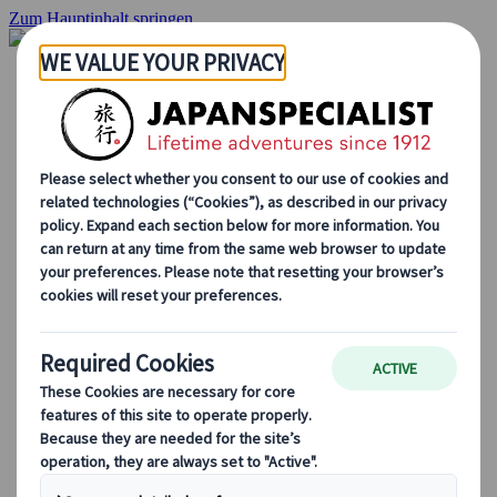
Zum Hauptinhalt springen
Startseite
Rundreisen
Individuelle Reisen
Gruppenreisen
Selbstfahrerreisen
Ausflüge
Massgeschneiderte Gruppenreisen
Japan Rail Pass
Wie wir arbeiten
Über uns
Treffen Sie unser Team
Werden Sie Teil unseres Teams
Japan Reiseblog
Saisonale Reisetipps
Highlights des Reiseziels
Kulturelle Einblicke
Kulinarische Erlebnisse
Entdecke Japan mit dem Zug
Häufig gestellte Fragen
Wichtige Informationen
Etikette in Japan
Autofahren in Japan