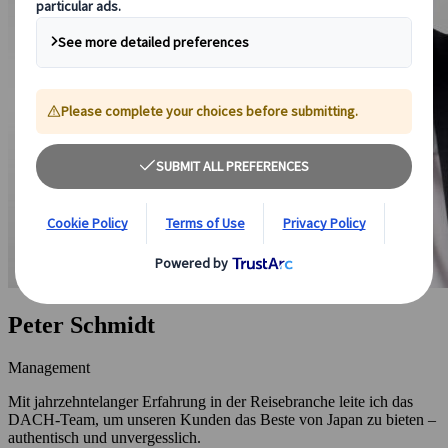
Peter Schmidt
Management
Mit jahrzehntelanger Erfahrung in der Reisebranche leite ich das
DACH-Team, um unseren Kunden das Beste von Japan zu bieten –
authentisch und unvergesslich.