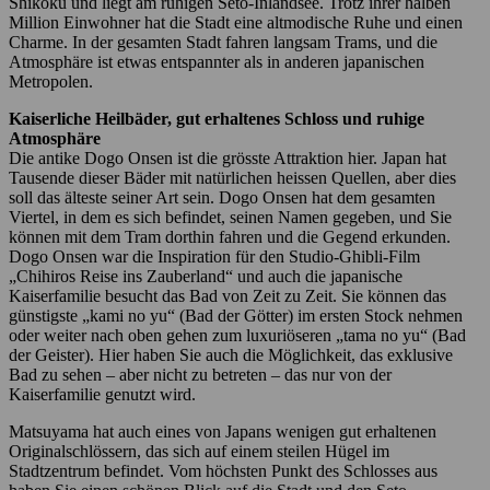
Shikoku und liegt am ruhigen Seto-Inlandsee. Trotz ihrer halben
Million Einwohner hat die Stadt eine altmodische Ruhe und einen
Charme. In der gesamten Stadt fahren langsam Trams, und die
Atmosphäre ist etwas entspannter als in anderen japanischen
Metropolen.
Kaiserliche Heilbäder, gut erhaltenes Schloss und ruhige
Atmosphäre
Die antike Dogo Onsen ist die grösste Attraktion hier. Japan hat
Tausende dieser Bäder mit natürlichen heissen Quellen, aber dies
soll das älteste seiner Art sein. Dogo Onsen hat dem gesamten
Viertel, in dem es sich befindet, seinen Namen gegeben, und Sie
können mit dem Tram dorthin fahren und die Gegend erkunden.
Dogo Onsen war die Inspiration für den Studio-Ghibli-Film
„Chihiros Reise ins Zauberland“ und auch die japanische
Kaiserfamilie besucht das Bad von Zeit zu Zeit. Sie können das
günstigste „kami no yu“ (Bad der Götter) im ersten Stock nehmen
oder weiter nach oben gehen zum luxuriöseren „tama no yu“ (Bad
der Geister). Hier haben Sie auch die Möglichkeit, das exklusive
Bad zu sehen – aber nicht zu betreten – das nur von der
Kaiserfamilie genutzt wird.
Matsuyama hat auch eines von Japans wenigen gut erhaltenen
Originalschlössern, das sich auf einem steilen Hügel im
Stadtzentrum befindet. Vom höchsten Punkt des Schlosses aus