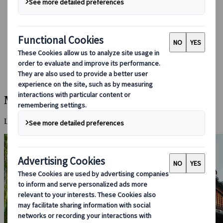
Bei uns buchen
Japan Rail Pass
Unterkunft
Online-Beratung
Japanspecialist
Reiseziele
Alle Reiseziele
Matsuyama
Matsuyama
Lässige Eleganz in der grössten Stadt Shikokus