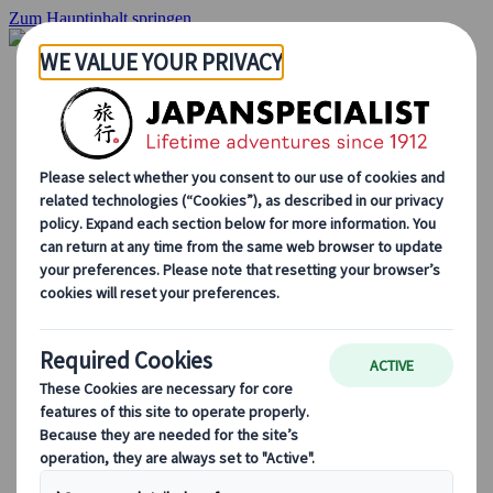
Zum Hauptinhalt springen
Startseite
Rundreisen
Individuelle Reisen
Gruppenreisen
Selbstfahrerreisen
Ausflüge
Massgeschneiderte Gruppenreisen
Japan Rail Pass
Wie wir arbeiten
Über uns
Treffen Sie unser Team
Werden Sie Teil unseres Teams
Japan Reiseblog
Saisonale Reisetipps
Highlights des Reiseziels
Kulturelle Einblicke
Kulinarische Erlebnisse
Entdecke Japan mit dem Zug
Häufig gestellte Fragen
Wichtige Informationen
Etikette in Japan
Autofahren in Japan