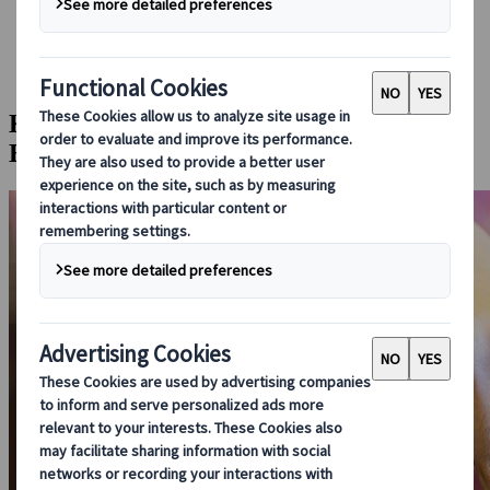
Bei uns buchen
Japan Rail Pass
Unterkunft
Online-Beratung
Kyoto: Teezeremonie und Kimono-
Erlebnis