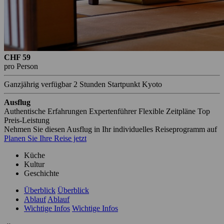
CHF 59
pro Person
Ganzjährig verfügbar
2 Stunden
Startpunkt Kyoto
Ausflug
Authentische Erfahrungen
Expertenführer
Flexible Zeitpläne
Top
Preis-Leistung
Nehmen Sie diesen Ausflug in Ihr individuelles Reiseprogramm auf
Planen Sie Ihre Reise jetzt
Küche
Kultur
Geschichte
Überblick
Überblick
Ablauf
Ablauf
Wichtige Infos
Wichtige Infos