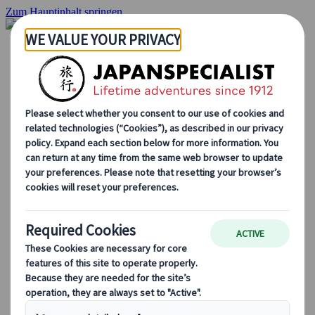
Zum Hauptinhalt springen
Startseite
Rundreisen
Individuelle Reisen
Gruppenreisen
Selbstfahrerreisen
Ausflüge
Massgeschneiderte Gruppenreisen
Japan Rail Pass
Wie wir arbeiten
Über uns
Treffen Sie unser Team
Werden Sie Teil unseres Teams
Japan Reiseblog
Saisonale Reisetipps
Highlights des Reiseziels
Kulturelle Einblicke
Kulinarische Erlebnisse
Entdecke Japan mit dem Zug
Häufig gestellte Fragen
Wichtige Informationen
Etikette in Japan
Autofahren in Japan