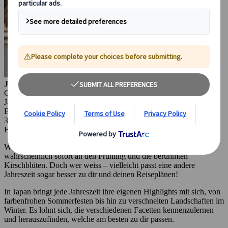
Julianna Molnar
Content Marketing Manager
Japanspecialist
Budapest, Ungarn
31 Mär 2025
Empfohlen
Saisonale Reisetipps
Wenn du deine erste Reise nach Japan planst, denkst du
wahrscheinlich sofort an den Frühling und die berühmten
Kirschblüten. Doch wer weiss ‒ vielleicht passt eine andere
Jahreszeit sogar besser zu dir und deinen Reiseplänen!
In Japan bringt jede Jahreszeit ihre eigenen Highlights mit sich, von
farbenfrohen Sommerfesten bis hin zu verschneiten Landschaften im
Winter. Es lohnt sich, die verschiedenen Facetten kennenzulernen
und herauszufinden, welche am besten zu dir passen.