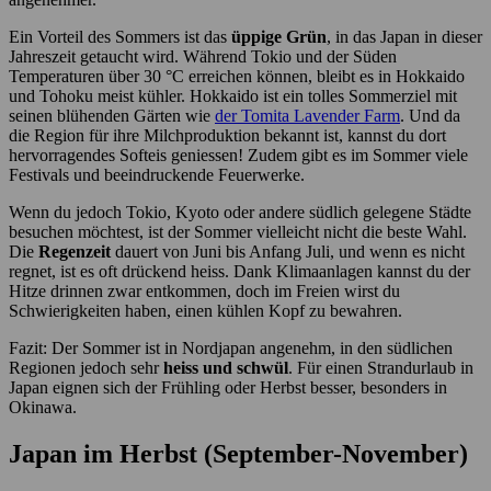
Ein Vorteil des Sommers ist das
üppige Grün
, in das Japan in dieser
Jahreszeit getaucht wird. Während Tokio und der Süden
Temperaturen über 30 °C erreichen können, bleibt es in Hokkaido
und Tohoku meist kühler. Hokkaido ist ein tolles Sommerziel mit
seinen blühenden Gärten wie
der Tomita Lavender Farm
. Und da
die Region für ihre Milchproduktion bekannt ist, kannst du dort
hervorragendes Softeis geniessen! Zudem gibt es im Sommer viele
Festivals und beeindruckende Feuerwerke.
Wenn du jedoch Tokio, Kyoto oder andere südlich gelegene Städte
besuchen möchtest, ist der Sommer vielleicht nicht die beste Wahl.
Die
Regenzeit
dauert von Juni bis Anfang Juli, und wenn es nicht
regnet, ist es oft drückend heiss. Dank Klimaanlagen kannst du der
Hitze drinnen zwar entkommen, doch im Freien wirst du
Schwierigkeiten haben, einen kühlen Kopf zu bewahren.
Fazit: Der Sommer ist in Nordjapan angenehm, in den südlichen
Regionen jedoch sehr
heiss und schwül
. Für einen Strandurlaub in
Japan eignen sich der Frühling oder Herbst besser, besonders in
Okinawa.
Japan im Herbst (September-November)