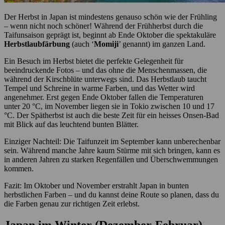
Der Herbst in Japan ist mindestens genauso schön wie der Frühling
– wenn nicht noch schöner! Während der Frühherbst durch die
Taifunsaison geprägt ist, beginnt ab Ende Oktober die spektakuläre
Herbstlaubfärbung
(auch ‘
Momiji
’ genannt) im ganzen Land.
Ein Besuch im Herbst bietet die perfekte Gelegenheit für
beeindruckende Fotos – und das ohne die Menschenmassen, die
während der Kirschblüte unterwegs sind. Das Herbstlaub taucht
Tempel und Schreine in warme Farben, und das Wetter wird
angenehmer. Erst gegen Ende Oktober fallen die Temperaturen
unter 20 °C, im November liegen sie in Tokio zwischen 10 und 17
°C. Der Spätherbst ist auch die beste Zeit für ein heisses Onsen-Bad
mit Blick auf das leuchtend bunten Blätter.
Einziger Nachteil: Die Taifunzeit im September kann unberechenbar
sein. Während manche Jahre kaum Stürme mit sich bringen, kann es
in anderen Jahren zu starken Regenfällen und Überschwemmungen
kommen.
Fazit: Im Oktober und November erstrahlt Japan in bunten
herbstlichen Farben – und du kannst deine Route so planen, dass du
die Farben genau zur richtigen Zeit erlebst.