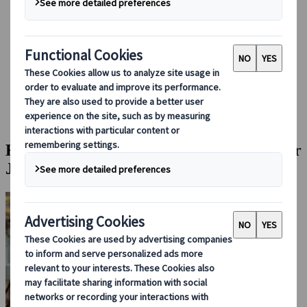
Bei uns buchen
Japan Rail Pass
Unterkunft
Online-Beratung
Japanspecialist
Japan Reiseblog
Saisonale Reisetipps
Kirschblüte oder Herbstlaub – zu welcher Jahreszeit solltest
du Japan besuchen?
Kirschblüte oder Herbstlaub – zu welcher
Jahreszeit solltest du Japan besuchen?