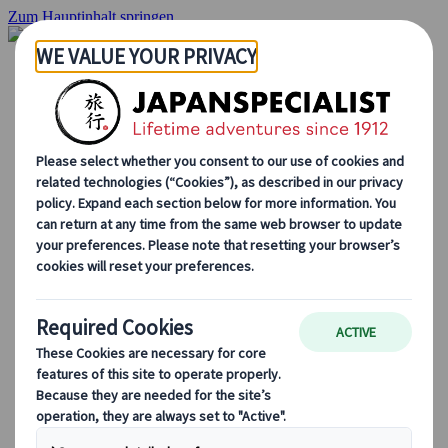
Zum Hauptinhalt springen
Startseite
Rundreisen
Individuelle Reisen
Gruppenreisen
Selbstfahrerreisen
Ausflüge
Massgeschneiderte Gruppenreisen
Japan Rail Pass
Wie wir arbeiten
Über uns
Treffen Sie unser Team
Werden Sie Teil unseres Teams
Japan Reiseblog
Saisonale Reisetipps
Highlights des Reiseziels
Kulturelle Einblicke
Kulinarische Erlebnisse
Entdecke Japan mit dem Zug
Häufig gestellte Fragen
Wichtige Informationen
Etikette in Japan
Autofahren in Japan