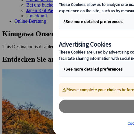
Bei uns buchen
Japan Rail Pass
Unterkunft
Online-Beratung
Kinugawa Onsen
This Destination is disabled to display.
Entdecken Sie andere Reiseziele in dieser