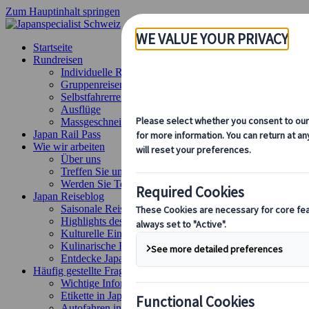
Zum Hauptinhalt springen
Startseite
Rundreisen
Individuelle Reisen
Gruppenreisen
Selbstfahrerreisen
Ausflüge
Massgeschneiderte Gruppenreisen
Japan Rail Pass
Wie wir arbeiten
Über uns
Treffen Sie unser Team
Werden Sie Teil unseres Teams
Japan Reiseblog
Saisonale Reisetipps
Highlights des Reiseziels
Kulturelle Einblicke
Kulinarische Erlebnisse
Entdecke Japan mit dem Zug
Häufig gestellte Fragen
Wichtige Informationen
Etikette in Japan
Autofahren in Japan