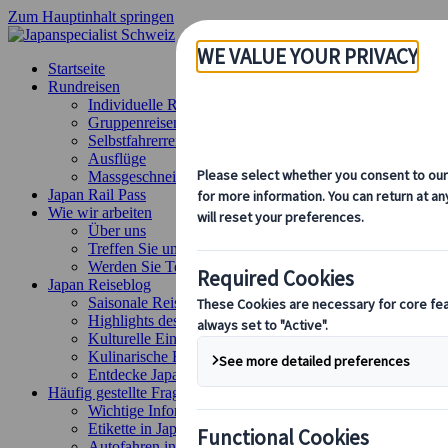
Zum Hauptinhalt springen
Startseite
Rundreisen
Individuelle Reisen
Gruppenreisen
Selbstfahrerreisen
Ausflüge
Massgeschneiderte Gruppenreisen
Japan Rail Pass
Wie wir arbeiten
Über uns
Treffen Sie unser Team
Werden Sie Teil unseres Teams
Japan Reiseblog
Saisonale Reisetipps
Highlights des Reiseziels
Kulturelle Einblicke
Kulinarische Erlebnisse
Entdecke Japan mit dem Zug
Häufig gestellte Fragen
Wichtige Informationen
Etikette in Japan
Autofahren in Japan