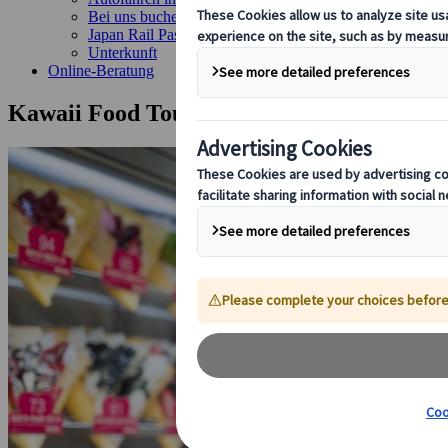
Bei uns buchen
Japan Rail Pass
Unterkunft
Online-Beratung
Kawaii Food Tour durch Harajuku