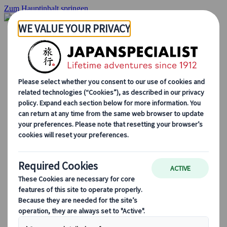
Zum Hauptinhalt springen
Startseite
Rundreisen
Individuelle Reisen
Gruppenreisen
Selbstfahrerreisen
Ausflüge
Massgeschneiderte Gruppenreisen
Japan Rail Pass
Wie wir arbeiten
Über uns
Treffen Sie unser Team
Werden Sie Teil unseres Teams
Japan Reiseblog
Saisonale Reisetipps
Highlights des Reiseziels
Kulturelle Einblicke
Kulinarische Erlebnisse
Entdecke Japan mit dem Zug
Häufig gestellte Fragen
Wichtige Informationen
Etikette in Japan
Autofahren in Japan