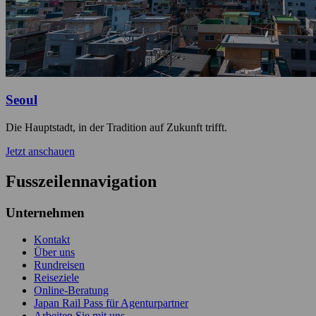
Seoul
Die Hauptstadt, in der Tradition auf Zukunft trifft.
Jetzt anschauen
Fusszeilennavigation
Unternehmen
Kontakt
Über uns
Rundreisen
Reiseziele
Online-Beratung
Japan Rail Pass für Agenturpartner
Arbeiten Sie mit uns