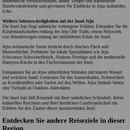
authentische Strohdachhäuser, antike Tempel und traditionelle
Handwerksbetriebe und gewinnen Sie Einblicke in Jejus kulturelles
Erbe.
Weitere Sehenswürdigkeiten auf der Insel Jeju
Die Insel Jeju birgt zahlreiche verborgene Schätze. Erkunden Sie die
Küstenlandschaften entlang des Jeju Olle Trails, einem Netzwerk
von Wanderwegen entlang der zerklüfteten Küste der Insel.
Jejus kulinarische Szene besticht durch frischen Fisch und
Meeresfrüchte. Probieren Sie lokale Spezialitäten wie Jeju-
Schwarzes Schweinefleisch, Abalone-Porridge und die traditionelle
Haenyeo-Küche in den Fischrestaurants der Insel.
Entspannen Sie an Jejus unberührten Stränden mit klarem Wasser
und weichem Sand. Geniessen Sie das Sonnenbaden, Schnorcheln
an Korallenriffen oder Surfen auf den Wellen. Jejus Strände bieten
eine Vielzahl an Outdoor-Aktivitäten.
Die Insel Jeju lädt Reisende mit ihrer natürlichen Schönheit, ihrem
kulturellen Reichtum und ihrer herzlichen Gastfreundschaft ein.
Erleben Sie den Zauber dieser faszinierenden Insel.
Entdecken Sie andere Reiseziele in dieser
Region