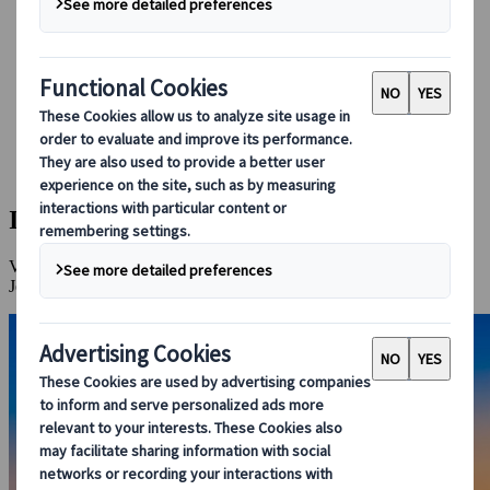
Bei uns buchen
Japan Rail Pass
Unterkunft
Online-Beratung
Japanspecialist
Reiseziele
Alle Reiseziele
Insel Jeju
Insel Jeju
Vulkanische Wunder, unberührte Strände und lebendige Kultur auf
Jeju