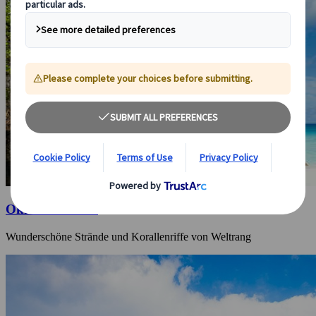
Okinawa-Inseln
Wunderschöne Strände und Korallenriffe von Weltrang