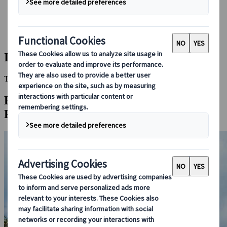
Bei uns buchen
Japan Rail Pass
Unterkunft
Online-Beratung
Insel Ishigaki
This Destination is disabled to display.
Entdecken Sie andere Reiseziele in dieser
Region