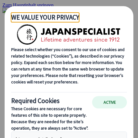
Zum Hauptinhalt springen
Startseite
Rundreisen
Individuelle Reisen
Gruppenreisen
Selbstfahrerreisen
Ausflüge
Massgeschneiderte Gruppenreisen
Japan Rail Pass
Wie wir arbeiten
Über uns
Treffen Sie unser Team
Werden Sie Teil unseres Teams
Japan Reiseblog
Saisonale Reisetipps
Highlights des Reiseziels
Kulturelle Einblicke
Kulinarische Erlebnisse
Entdecke Japan mit dem Zug
Häufig gestellte Fragen
Wichtige Informationen
Etikette in Japan
Autofahren in Japan