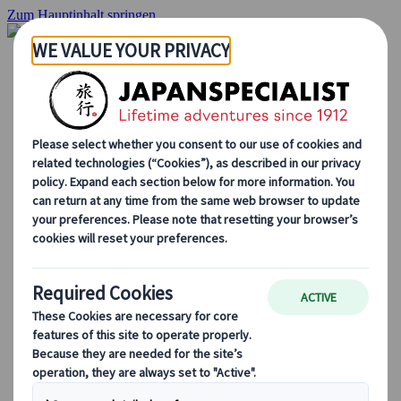
Zum Hauptinhalt springen
Startseite
Rundreisen
Individuelle Reisen
Gruppenreisen
Selbstfahrerreisen
Ausflüge
Massgeschneiderte Gruppenreisen
Japan Rail Pass
Wie wir arbeiten
Über uns
Treffen Sie unser Team
Werden Sie Teil unseres Teams
Japan Reiseblog
Saisonale Reisetipps
Highlights des Reiseziels
Kulturelle Einblicke
Kulinarische Erlebnisse
Entdecke Japan mit dem Zug
Häufig gestellte Fragen
Wichtige Informationen
Etikette in Japan
Autofahren in Japan