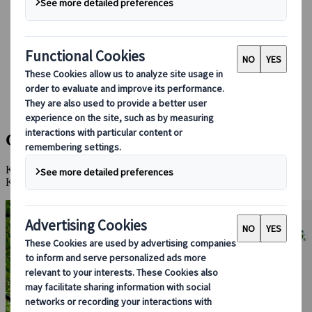
Bei uns buchen
Japan Rail Pass
Unterkunft
Online-Beratung
Japanspecialist
Reiseziele
Alle Reiseziele
Gyeongju
Gyeongju
Koreas alte Hauptstadt: tausendjährige Geschichte und einzigartige
Kultur