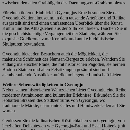
zwischen den alten Grabhügeln des Daereungwon-Grabkomplexes.
Für einen tieferen Einblick in Gyeongjus Erbe besuchen Sie das
Gyeongju-Nationalmuseum, in dem tausende Artefakte und Relikte
ausgestellt sind und einen umfassenden Überblick über die Kunst,
Kultur und das Alltagsleben aus der Silla-Zeit bieten. Tauchen Sie in
die geschichtsträchtige Vergangenheit der Stadt ein, während Sie
exquisite Goldkrone, zarte Keramik und antike buddhistische
Skulpturen bewundern.
Gyeongju bietet den Besuchern auch die Möglichkeit, die
malerische Schönheit des Namsan-Berges zu erleben. Wandern Sie
entlang malerischer Pfade, die mit historischen Pagoden, steinernen
Buddha-Statuen und alten Felsritzungen gesäumt sind und
atemberaubende Ausblicke auf die umliegende Landschaft bieten.
Weitere Sehenswürdigkeiten in Gyeongju
Neben seinen historischen Wahrzeichen bietet Gyeongju eine Reihe
moderner Attraktionen und kultureller Erlebnisse. Erkunden Sie die
lebhaften Strassen des Stadtzentrums von Gyeongju, wo
traditionelle Märkte, charmante Cafés und Handwerksläden auf Sie
warten.
Geniessen Sie die kulinarischen Köstlichkeiten von Gyeongju, von
herzhaften Delikatessen wie Gyeongju-Brot und Ssiat Hotteok (mit