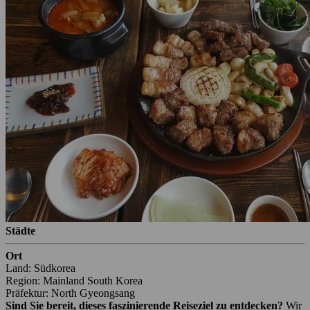
Städte
Ort
Land: Südkorea
Region: Mainland South Korea
Präfektur: North Gyeongsang
Sind Sie bereit, dieses faszinierende Reiseziel zu entdecken?
Wir