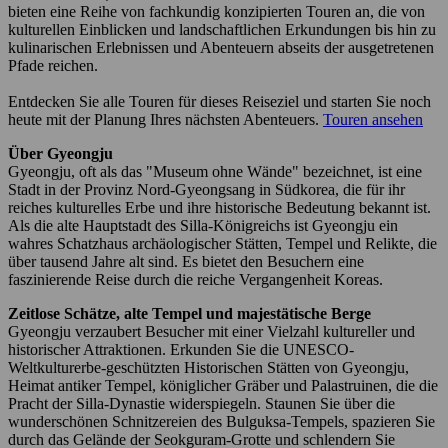
bieten eine Reihe von fachkundig konzipierten Touren an, die von
kulturellen Einblicken und landschaftlichen Erkundungen bis hin zu
kulinarischen Erlebnissen und Abenteuern abseits der ausgetretenen
Pfade reichen.
Entdecken Sie alle Touren für dieses Reiseziel und starten Sie noch
heute mit der Planung Ihres nächsten Abenteuers.
Touren ansehen
Über Gyeongju
Gyeongju, oft als das "Museum ohne Wände" bezeichnet, ist eine
Stadt in der Provinz Nord-Gyeongsang in Südkorea, die für ihr
reiches kulturelles Erbe und ihre historische Bedeutung bekannt ist.
Als die alte Hauptstadt des Silla-Königreichs ist Gyeongju ein
wahres Schatzhaus archäologischer Stätten, Tempel und Relikte, die
über tausend Jahre alt sind. Es bietet den Besuchern eine
faszinierende Reise durch die reiche Vergangenheit Koreas.
Zeitlose Schätze, alte Tempel und majestätische Berge
Gyeongju verzaubert Besucher mit einer Vielzahl kultureller und
historischer Attraktionen. Erkunden Sie die UNESCO-
Weltkulturerbe-geschützten Historischen Stätten von Gyeongju,
Heimat antiker Tempel, königlicher Gräber und Palastruinen, die die
Pracht der Silla-Dynastie widerspiegeln. Staunen Sie über die
wunderschönen Schnitzereien des Bulguksa-Tempels, spazieren Sie
durch das Gelände der Seokguram-Grotte und schlendern Sie