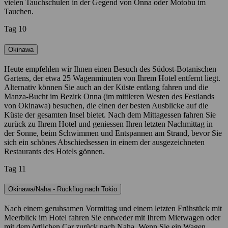
vielen Tauchschulen in der Gegend von Onna oder Motobu im
Tauchen.
Tag 10
Okinawa
Heute empfehlen wir Ihnen einen Besuch des Südost-Botanischen
Gartens, der etwa 25 Wagenminuten von Ihrem Hotel entfernt liegt.
Alternativ können Sie auch an der Küste entlang fahren und die
Manza-Bucht im Bezirk Onna (im mittleren Westen des Festlands
von Okinawa) besuchen, die einen der besten Ausblicke auf die
Küste der gesamten Insel bietet. Nach dem Mittagessen fahren Sie
zurück zu Ihrem Hotel und geniessen Ihren letzten Nachmittag in
der Sonne, beim Schwimmen und Entspannen am Strand, bevor Sie
sich ein schönes Abschiedsessen in einem der ausgezeichneten
Restaurants des Hotels gönnen.
Tag 11
Okinawa/Naha - Rückflug nach Tokio
Nach einem geruhsamen Vormittag und einem letzten Frühstück mit
Meerblick im Hotel fahren Sie entweder mit Ihrem Mietwagen oder
mit dem örtlichen Car zurück nach Naha. Wenn Sie ein Wagen