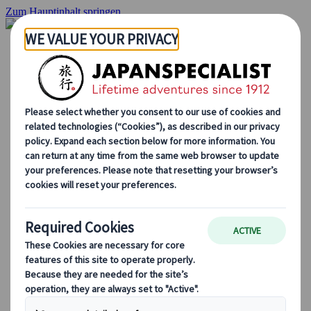
Zum Hauptinhalt springen
Startseite
Rundreisen
Individuelle Reisen
Gruppenreisen
Selbstfahrerreisen
Ausflüge
Massgeschneiderte Gruppenreisen
Japan Rail Pass
Wie wir arbeiten
Über uns
Treffen Sie unser Team
Werden Sie Teil unseres Teams
Japan Reiseblog
Saisonale Reisetipps
Highlights des Reiseziels
Kulturelle Einblicke
Kulinarische Erlebnisse
Entdecke Japan mit dem Zug
Häufig gestellte Fragen
Wichtige Informationen
Etikette in Japan
Autofahren in Japan