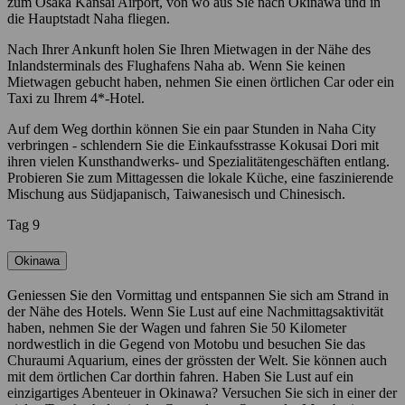
zum Osaka Kansai Airport, von wo aus Sie nach Okinawa und in
die Hauptstadt Naha fliegen.
Nach Ihrer Ankunft holen Sie Ihren Mietwagen in der Nähe des
Inlandsterminals des Flughafens Naha ab. Wenn Sie keinen
Mietwagen gebucht haben, nehmen Sie einen örtlichen Car oder ein
Taxi zu Ihrem 4*-Hotel.
Auf dem Weg dorthin können Sie ein paar Stunden in Naha City
verbringen - schlendern Sie die Einkaufsstrasse Kokusai Dori mit
ihren vielen Kunsthandwerks- und Spezialitätengeschäften entlang.
Probieren Sie zum Mittagessen die lokale Küche, eine faszinierende
Mischung aus Südjapanisch, Taiwanesisch und Chinesisch.
Tag 9
Okinawa
Geniessen Sie den Vormittag und entspannen Sie sich am Strand in
der Nähe des Hotels. Wenn Sie Lust auf eine Nachmittagsaktivität
haben, nehmen Sie der Wagen und fahren Sie 50 Kilometer
nordwestlich in die Gegend von Motobu und besuchen Sie das
Churaumi Aquarium, eines der grössten der Welt. Sie können auch
mit dem örtlichen Car dorthin fahren. Haben Sie Lust auf ein
einzigartiges Abenteuer in Okinawa? Versuchen Sie sich in einer der