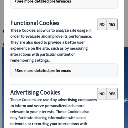
Bei uns buchen
Japan Rail Pass
Unterkunft
Online-Beratung
Willkommen zurück in Okinawa
Tokio, Okinawa-Inseln, Hauptinsel Okinawa, Kyoto, Naha, Nara