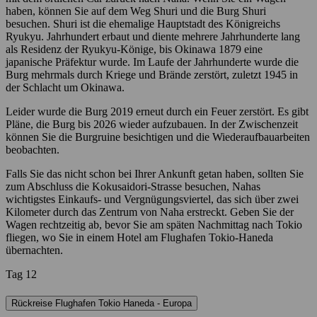
haben, können Sie auf dem Weg Shuri und die Burg Shuri
besuchen. Shuri ist die ehemalige Hauptstadt des Königreichs
Ryukyu. Jahrhundert erbaut und diente mehrere Jahrhunderte lang
als Residenz der Ryukyu-Könige, bis Okinawa 1879 eine
japanische Präfektur wurde. Im Laufe der Jahrhunderte wurde die
Burg mehrmals durch Kriege und Brände zerstört, zuletzt 1945 in
der Schlacht um Okinawa.
Leider wurde die Burg 2019 erneut durch ein Feuer zerstört. Es gibt
Pläne, die Burg bis 2026 wieder aufzubauen. In der Zwischenzeit
können Sie die Burgruine besichtigen und die Wiederaufbauarbeiten
beobachten.
Falls Sie das nicht schon bei Ihrer Ankunft getan haben, sollten Sie
zum Abschluss die Kokusaidori-Strasse besuchen, Nahas
wichtigstes Einkaufs- und Vergnügungsviertel, das sich über zwei
Kilometer durch das Zentrum von Naha erstreckt. Geben Sie der
Wagen rechtzeitig ab, bevor Sie am späten Nachmittag nach Tokio
fliegen, wo Sie in einem Hotel am Flughafen Tokio-Haneda
übernachten.
Tag 12
Rückreise Flughafen Tokio Haneda - Europa