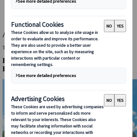
Bei uns buchen
Japan Rail Pass
Unterkunft
Online-Beratung
Aomori
This Destination is disabled to display.
Entdecken Sie andere Reiseziele in dieser
Region