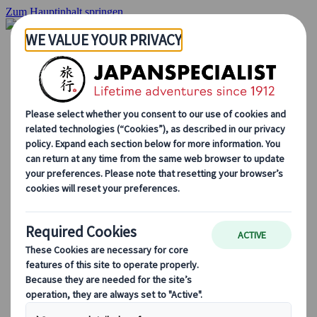
Zum Hauptinhalt springen
Startseite
Rundreisen
Individuelle Reisen
Gruppenreisen
Selbstfahrerreisen
Ausflüge
Massgeschneiderte Gruppenreisen
Japan Rail Pass
Wie wir arbeiten
Über uns
Treffen Sie unser Team
Werden Sie Teil unseres Teams
Japan Reiseblog
Saisonale Reisetipps
Highlights des Reiseziels
Kulturelle Einblicke
Kulinarische Erlebnisse
Entdecke Japan mit dem Zug
Häufig gestellte Fragen
Wichtige Informationen
Etikette in Japan
Autofahren in Japan